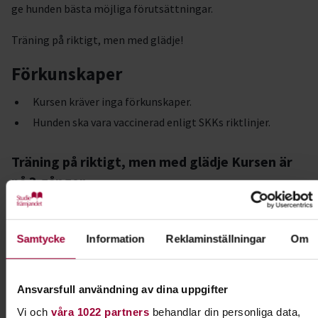
ge hunden bästa möjliga förutsättningar.
Träning på riktigt, men med glädje!
Förkunskaper
Kursen kräver inga förkunskaper.
Hunden ska vara vaccinerad enligt SKKs riktlinjer.
Träning på riktigt, men med glädje Kursen är
på 3 gånger
Tisdag 1/9 19.00-20.30
Tisdag 8/9 19:00-20:30
Samtycke
Information
Reklaminställningar
Om
Tisdag 15/9 19:00-20:30
Kursavgift:
950 kr + medlemskap i Vallentuna
Ansvarsfull användning av dina uppgifter
Brukshundklubb.
Vi och
våra 1022 partners
behandlar din personliga data,