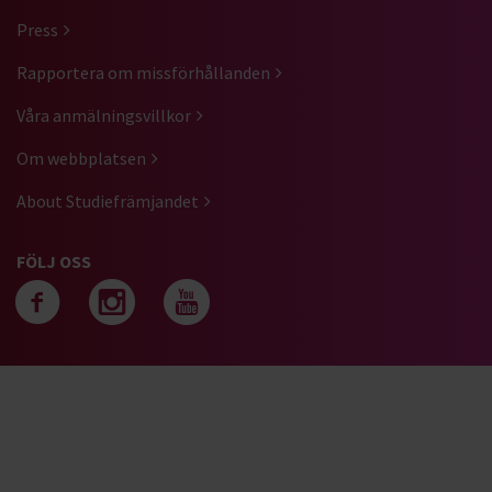
Press
Rapportera om missförhållanden
Våra anmälningsvillkor
Om webbplatsen
About Studiefrämjandet
FÖLJ OSS
Följ oss på facebook
Följ oss på instagra
Följ oss på yout