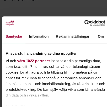
Kontakt
Sussi Andreasson
Samtycke
Information
Reklaminställningar
Om
Folkbildningsutvecklare Natur
Skicka e-post
070-910 79 14
Ansvarsfull användning av dina uppgifter
Vi och
våra 1022 partners
behandlar din personliga data,
som t.ex. ditt IP-nummer, och använder teknologi såsom
cookies för att lagra och få tillgång till information på din
Dela:
Facebook
LinkedIn
E-mail
enhet för att kunna tillhandahålla personliga annonser och
innehåll, annons- och innehållsmätning, åskådarinsikter och
produktutveckling. Du kan själv välja vilka som får använda
Föreningen – från idé till praktik
din data och i vilka syften.
I ert arbete med att starta en förening kan ni
Med din tillåtelse skulle vi även vilja: