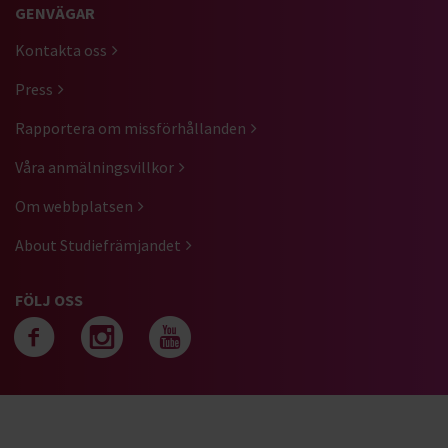
GENVÄGAR
Kontakta oss
Press
Rapportera om missförhållanden
Våra anmälningsvillkor
Om webbplatsen
About Studiefrämjandet
FÖLJ OSS
Följ oss på facebook
Följ oss på instagra
Följ oss på yout