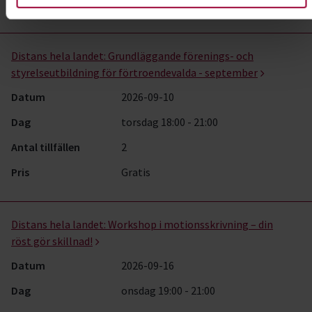
Pris
Gratis
Distans hela landet:
Grundläggande förenings- och
styrelseutbildning för förtroendevalda - september
Datum
2026-09-10
Dag
torsdag 18:00 - 21:00
Antal tillfällen
2
Pris
Gratis
Distans hela landet:
Workshop i motionsskrivning – din
röst gör skillnad!
Datum
2026-09-16
Dag
onsdag 19:00 - 21:00