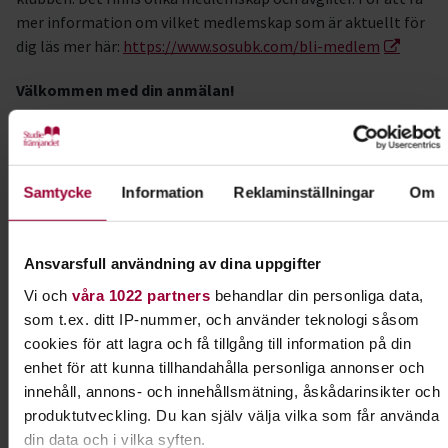
mer information om vilket medlemskap som är aktuellt för
dig läs mer här:
https://www.sosubk.com/bli-medlem
Välkommen med din anmälan!
Sökord
Rallylydnad
Samtycke
Information
Reklaminställningar
Om
#hundkursstockholm #rallylydnad #kurserht26stockholm
#solnasundbybergbrukshundklubb
Ansvarsfull användning av dina uppgifter
Kursledare
Vi och
våra 1022 partners
behandlar din personliga data,
Veronica Hübner
som t.ex. ditt IP-nummer, och använder teknologi såsom
cookies för att lagra och få tillgång till information på din
enhet för att kunna tillhandahålla personliga annonser och
innehåll, annons- och innehållsmätning, åskådarinsikter och
Kontakt
produktutveckling. Du kan själv välja vilka som får använda
din data och i vilka syften.