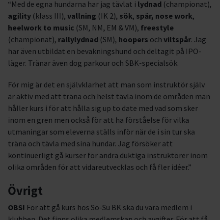
“Med de egna hundarna har jag tävlat i
lydnad
(championat),
agility
(klass III),
vallning
(IK 2),
sök
,
spår, nose work
,
heelwork to music
(SM, NM, EM & VM),
freestyle
(championat),
rallylydnad
(SM),
hoopers
och
viltspår
. Jag
har även utbildat en bevakningshund och deltagit på IPO-
läger. Tränar även dog parkour och SBK-specialsök.
För mig är det en självklarhet att man som instruktör själv
är aktiv med att träna och helst tävla inom de områden man
håller kurs i för att hålla sig up to date med vad som sker
inom en gren men också för att ha förståelse för vilka
utmaningar som eleverna ställs inför när de i sin tur ska
träna och tävla med sina hundar. Jag försöker att
kontinuerligt gå kurser för andra duktiga instruktörer inom
olika områden för att vidareutvecklas och få fler idéer.”
Övrigt
OBS!
För att gå kurs hos So-Su BK ska du vara medlem i
klubben. Det finns olika medlemskap och avgifter. För att få