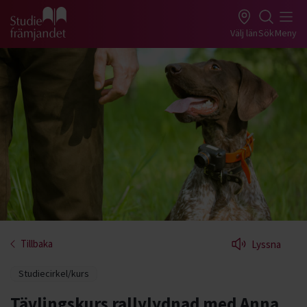
Gå till studiefrämjandets startsida
Välj län
Sök
Meny
Tillbaka
Lyssna
Studiecirkel/kurs
Tävlingskurs rallylydnad med Anna