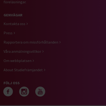
föreläsningar.
GENVÄGAR
Kontakta oss
Press
Rapportera om missförhållanden
Våra anmälningsvillkor
Om webbplatsen
About Studiefrämjandet
FÖLJ OSS
Följ oss på facebook
Följ oss på instagra
Följ oss på yout