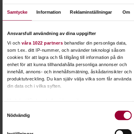
SBK Värmdö Brukshundklubb
Samtycke
Information
Reklaminställningar
Om
Kontakt
Ansvarsfull användning av dina uppgifter
Vi och
våra 1022 partners
behandlar din personliga data,
Anna Edbom
som t.ex. ditt IP-nummer, och använder teknologi såsom
Folkbildningsutvecklare Natur,
cookies för att lagra och få tillgång till information på din
Djur & Miljö
enhet för att kunna tillhandahålla personliga annonser och
Skicka e-post
innehåll, annons- och innehållsmätning, åskådarinsikter och
produktutveckling. Du kan själv välja vilka som får använda
din data och i vilka syften.
Med din tillåtelse skulle vi även vilja:
Dela:
Facebook
LinkedIn
E-mail
Samla in information om din geografiska plats som
Samtyckesval
Nödvändig
kan ha en noggrannhet på upp till flera meter
Lydnad för alla hundar
Identifiera din enhet genom att aktivt skanna den för
specifika kännetecken (fingeravtryck)
Inställningar