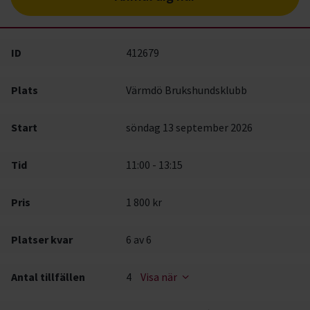
ID
412679
Plats
Värmdö Brukshundsklubb
Start
söndag 13 september 2026
Tid
11:00 - 13:15
Pris
1 800 kr
Platser kvar
6
av 6
Antal tillfällen
4
Visa när