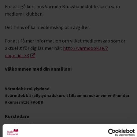
För att gå kurs hos Värmdö Brukshundklubb ska du vara
medlem i klubben.
Det finns olika medlemskap och avgifter.
För att få mer information om vilket medlemskap som är
aktuellt för dig läs mer här:
http://varmdobk.se/?
page_id=33
Välkommen med din anmälan!
Värmdöbk rallylydnad
#värmdöbk #rallylydnadskurs #tillsammanskanvimer #hundar
#kurserht26 #VöBK
Kursledare
Lina Westerling
I samarbete med