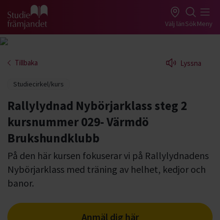
Gå till studiefrämjandets startsida
Välj län
Sök
Meny
Tillbaka
Lyssna
Studiecirkel/kurs
Rallylydnad Nybörjarklass steg 2
kursnummer 029- Värmdö
Brukshundklubb
På den här kursen fokuserar vi på Rallylydnadens
Nybörjarklass med träning av helhet, kedjor och
banor.
Anmäl dig här