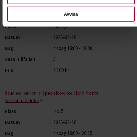
Studiecirkel/kurs:
Specialsök nybörjarkurs start 18/8 2026
Avvisa
- Lidingö Brukshundklubb
Plats
Lidingö
Datum
2026-08-18
Dag
tisdag 18:00 - 19:30
Antal tillfällen
5
Pris
2 100 kr
Studiecirkel/kurs:
Specialsök hos Hölö Mörkö
Brukshundklubb
Plats
Hölö
Datum
2026-08-18
Dag
tisdag 18:00 - 20:15