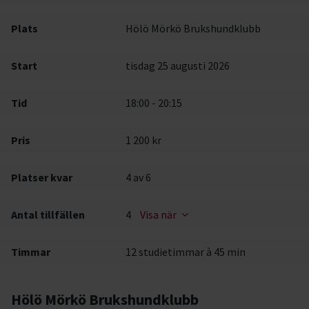
Plats
Hölö Mörkö Brukshundklubb
Start
tisdag 25 augusti 2026
Tid
18:00 - 20:15
Pris
1 200 kr
Platser kvar
4
av 6
Antal tillfällen
4
Visa när
Timmar
12 studietimmar à 45 min
Hölö Mörkö Brukshundklubb