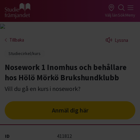
Gå till studiefrämjandets startsida
Välj län
Sök
Meny
Tillbaka
Lyssna
Studiecirkel/kurs
Nosework 1 Inomhus och behållare
hos Hölö Mörkö Brukshundklubb
Vill du gå en kurs i nosework?
Anmäl dig här
ID
411812