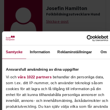
Josefin Hamilton
Folkbildningsutvecklare Hund
Skicka e-post
Dela:
Facebook
LinkedIn
E-mail
Samtycke
Information
Reklaminställningar
Om
Nosarbete
Ansvarsfull användning av dina uppgifter
Vi och
våra 1022 partners
behandlar din personliga data,
Lär din hund att bli ännu bättre på att dofta sig
som t.ex. ditt IP-nummer, och använder teknologi såsom
fram. I Nose work får hunden använda en av sina
cookies för att lagra och få tillgång till information på din
främsta egenskaper - sitt fantastiska luktsinne.
enhet för att kunna tillhandahålla personliga annonser och
innehåll, annons- och innehållsmätning, åskådarinsikter och
Läs mer om ämnet
produktutveckling. Du kan själv välja vilka som får använda