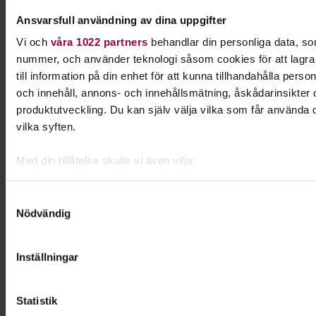
#körstockholm
Ansvarsfull användning av dina uppgifter
Vi och
våra 1022 partners
behandlar din personliga data, som
Kursledare
nummer, och använder teknologi såsom cookies för att lagra o
Deborah Edin
till information på din enhet för att kunna tillhandahålla pers
och innehåll, annons- och innehållsmätning, åskådarinsikter
produktutveckling. Du kan själv välja vilka som får använda d
Kontakt
vilka syften.
Helen Pettersson
Med din tillåtelse skulle vi även vilja:
Folkbildningsutvecklare Musik
Samla in information om din geografiska plats som k
och Kultur
noggrannhet på upp till flera meter
Samtyckesval
Nödvändig
Identifiera din enhet genom att aktivt skanna den för 
Skicka e-post
08-555 352 94
kännetecken (fingeravtryck)
Ta reda på mer om hur dina personliga uppgifter behandlas och
Inställningar
preferenser i
detaljsektionen
. Du kan ändra eller dra tillbak
när som helst från cookie-förklaringen.
Dela:
Facebook
LinkedIn
E-mail
Statistik