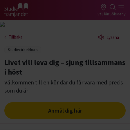
Gå till studiefrämjandets startsida
Välj län
Sök
Meny
Tillbaka
Lyssna
Studiecirkel/kurs
Livet vill leva dig – sjung tillsammans
i höst
Välkommen till en kör där du får vara med precis
som du är!
Anmäl dig här