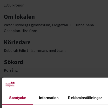
1300 kronor
Om lokalen
Viktor Rydbergs gymnasium, Frejgatan 30. Tunnelbana
Odenplan. Hiss finns.
Körledare
Deborah Edin tillsammans med team.
Sökord
Körsång
Nybörjarkör
#kurserht26stockholm
Samtycke
Information
Reklaminställningar
#musikstockholm