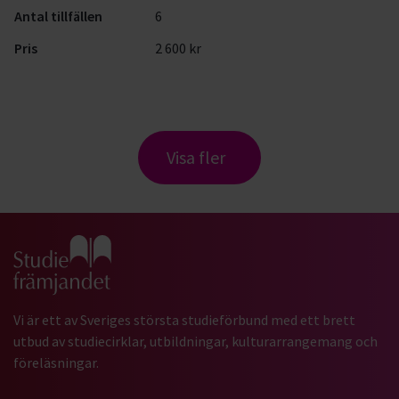
Antal tillfällen
6
Pris
2 600 kr
Visa fler
Gå till studiefrämjandets startsida
Vi är ett av Sveriges största studieförbund med ett brett
utbud av studiecirklar, utbildningar, kulturarrangemang och
föreläsningar.