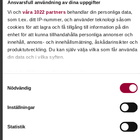
Ansvarsfull användning av dina uppgifter
Daniela Auerbach
Folkbildningsutvecklare Kultur
Vi och
våra 1022 partners
behandlar din personliga data,
som t.ex. ditt IP-nummer, och använder teknologi såsom
Skicka e-post
cookies för att lagra och få tillgång till information på din
enhet för att kunna tillhandahålla personliga annonser och
innehåll, annons- och innehållsmätning, åskådarinsikter och
produktutveckling. Du kan själv välja vilka som får använda
Dela:
Facebook
LinkedIn
E-mail
din data och i vilka syften.
Med din tillåtelse skulle vi även vilja:
Målning
Samla in information om din geografiska plats som
Samtyckesval
Nödvändig
kan ha en noggrannhet på upp till flera meter
Utveckla din kreativa och konstnärliga sida med
Identifiera din enhet genom att aktivt skanna den för
penseln i handen. Plocka fram staffliet så hjälper
specifika kännetecken (fingeravtryck)
Inställningar
vi dig igång.
Ta reda på mer om hur dina personliga uppgifter behandlas
och ställ in dina preferenser i
detaljsektionen
. Du kan
Läs mer om ämnet
Statistik
ändra eller dra tillbaka ditt samtycke när som helst från
cookie-förklaringen.