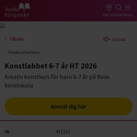
Gå till studiefrämjandets startsida
Välj län
Sök
Meny
Tillbaka
Lyssna
Studiecirkel/kurs
Konstlabbet 6-7 år HT 2026
Kreativ konstkurs för barn 6-7 år på Basis
konstskola
Anmäl dig här
ID
411161