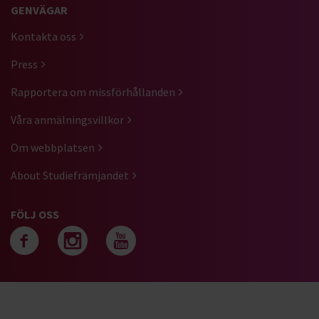
GENVÄGAR
Kontakta oss
Press
Rapportera om missförhållanden
Våra anmälningsvillkor
Om webbplatsen
About Studiefrämjandet
FÖLJ OSS
Följ oss på facebook
Följ oss på instagra
Följ oss på yout