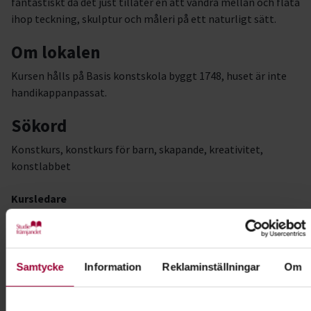
fantastiskt då det just tillåter en att vandra mellan och fläta
ihop teckning, skulptur och måleri på ett naturligt sätt.
Om lokalen
Kursen hålls på Basis konstskola byggt 1748, huset är inte
handikappanpassat.
Sökord
Konstkurs, konstkurs för barn, skapande, kreativitet,
konstlabbet
Kursledare
Evelina Lindström
Samtycke
Information
Reklaminställningar
Om
Kontakt