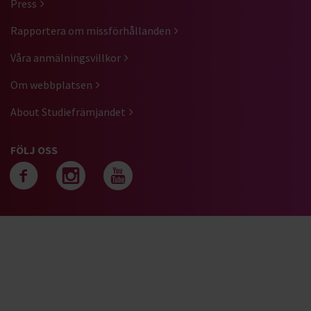
Press
Rapportera om missförhållanden
Våra anmälningsvillkor
Om webbplatsen
About Studiefrämjandet
FÖLJ OSS
Följ oss på facebook
Följ oss på instagra
Följ oss på yout