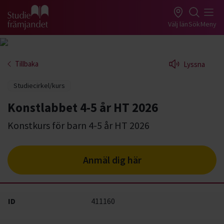
Gå till studiefrämjandets startsida
Välj län
Sök
Meny
Tillbaka
Lyssna
Studiecirkel/kurs
Konstlabbet 4-5 år HT 2026
Konstkurs för barn 4-5 år HT 2026
Anmäl dig här
ID
411160