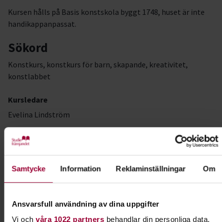
Kursen hålls på Basis konstskola byggt 1748, huset är inte
handikappanpassat.
Sökord
Konstkurs, konstkurs för barn, skapande, kreativitet,
konstlabbet
Kursledare
Evelina Lindström
Kontakt
Samtycke
Information
Reklaminställningar
Om
Daniela Auerbach
Folkbildningsutvecklare Kultur
Ansvarsfull användning av dina uppgifter
Skicka e-post
Vi och
våra 1022 partners
behandlar din personliga data,