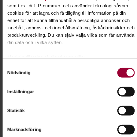
som t.ex. ditt IP-nummer, och använder teknologi såsom
cookies för att lagra och få tillgång till information på din
enhet för att kunna tillhandahålla personliga annonser och
innehåll, annons- och innehållsmätning, åskådarinsikter och
Dela:
Facebook
LinkedIn
E-mail
produktutveckling. Du kan själv välja vilka som får använda
din data och i vilka syften.
Målning
Med din tillåtelse skulle vi även vilja:
Samla in information om din geografiska plats som
Utveckla din kreativa och konstnärliga sida med
Samtyckesval
Nödvändig
kan ha en noggrannhet på upp till flera meter
penseln i handen. Plocka fram staffliet så hjälper
Identifiera din enhet genom att aktivt skanna den för
vi dig igång.
specifika kännetecken (fingeravtryck)
Inställningar
Ta reda på mer om hur dina personliga uppgifter behandlas
Läs mer om ämnet
och ställ in dina preferenser i
detaljsektionen
. Du kan
Statistik
ändra eller dra tillbaka ditt samtycke när som helst från
cookie-förklaringen.
Liknande kurser inom
Målning
i
Marknadsföring
För att du ska få en så bra upplevelse som möjligt