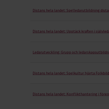
Ledarutbildning- kurser, studiecirklar & evenem
Distans hela landet:
Spelledarutbildning dist
Distans hela landet:
Upptäck kraften i självle
Ledarutveckling:
Grupp och ledarskapsutbildn
Distans hela landet:
Spelkultur hjärta Folkbil
Distans hela landet:
Konflikthantering i före