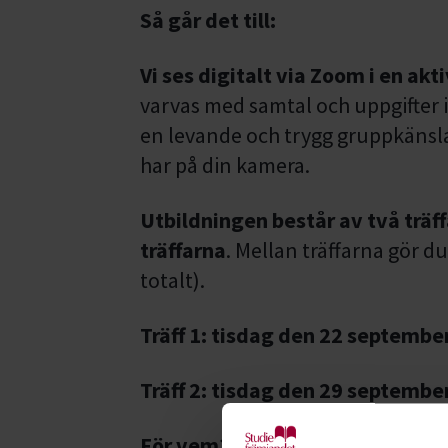
Så går det till:
Vi ses digitalt via Zoom i en ak
varvas med samtal och uppgifter i
en levande och trygg gruppkänsla 
har på din kamera.
Utbildningen består av två träff
träffarna
. Mellan träffarna gör d
totalt).
Träff 1: tisdag den 22 septembe
Träff 2: tisdag den 29 septembe
För vem?
Utbildningen är för dig 