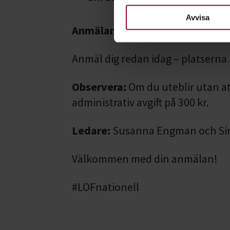
nödvändiga för att webbplats
Avvisa
Anmälan:
Anmäl dig redan idag – platserna
Observera:
Om du uteblir utan at
administrativ avgift på 300 kr.
Ledare:
Susanna Engman och Sir
Välkommen med din anmälan!
#LOFnationell