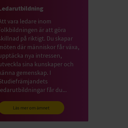
Ledarutbildning
Att vara ledare inom
folkbildningen är att göra
skillnad på riktigt. Du skapar
möten där människor får växa,
upptäcka nya intressen,
utveckla sina kunskaper och
känna gemenskap. I
Studiefrämjandets
ledarutbildningar får du...
Läs mer om ämnet