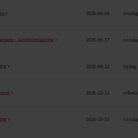
ang (11 rader)
ans
2026-09-09
onsdag 
darskap – lunchföreläsning
2026-09-17
torsdag
ing
2026-09-22
tisdag 
dning
2026-10-12
måndag
ning
2026-10-15
torsdag