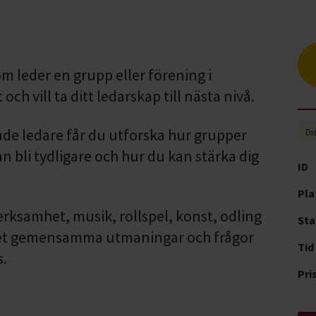
om leder en grupp eller förening i
 vill ta ditt ledarskap till nästa nivå.
e ledare får du utforska hur grupper
Di
 bli tydligare och hur du kan stärka dig
ID
Pla
ksamhet, musik, rollspel, konst, odling
Sta
s det gemensamma utmaningar och frågor
Tid
s.
Pri