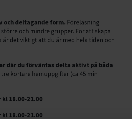
tiv och deltagande form.
Föreläsning
 större och mindre grupper. För att skapa
är det viktigt att du är med hela tiden och
ar där du förväntas delta aktivt på båda
u tre kortare hemuppgifter (ca 45 min
r kl 18.00-21.00
r kl 18.00-21.00
som är ledare i en grupp eller förening