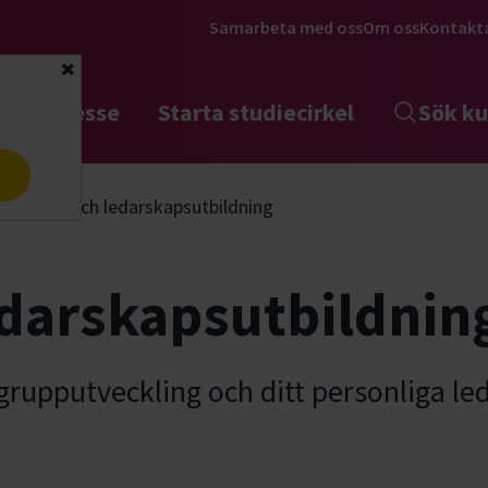
Samarbeta med oss
Om oss
Kontakt
Stäng
tta intresse
Starta studiecirkel
Sök ku
a
Grupp och ledarskapsutbildning
darskapsutbildnin
upputveckling och ditt personliga led