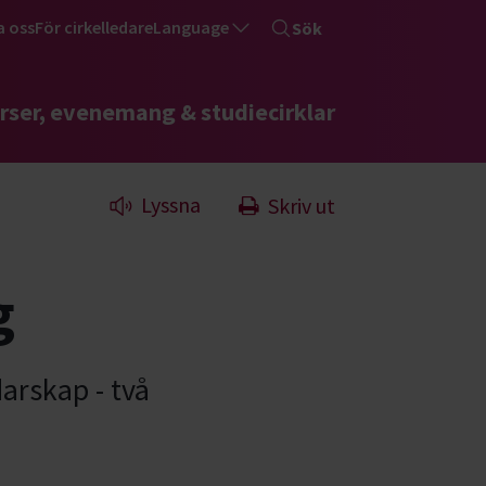
a oss
För cirkelledare
Language
Sök
rser, evenemang & studiecirklar
Lyssna
Skriv ut
g
arskap - två