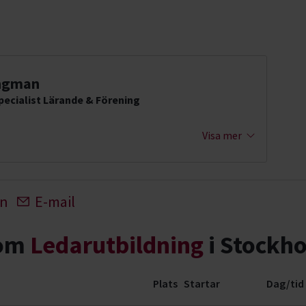
ngman
ecialist Lärande & Förening
Visa mer
In
E-mail
nom
Ledarutbildning
i Stockho
Plats
Startar
Dag/tid