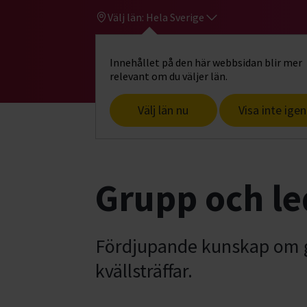
Välj län:
Hela Sverige
Innehållet på den här webbsidan blir mer
Hi
Gå till studiefrämjandets startsid
relevant om du väljer län.
Välj län nu
Visa inte igen
Start
Hitta intresse
Ledarutbildning
Grupp och le
Fördjupande kunskap om gr
kvällsträffar.