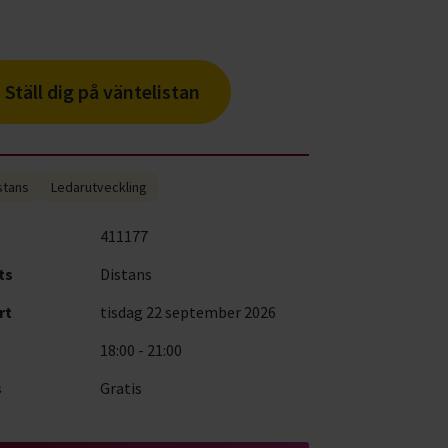
Ställ dig på väntelistan
stans
Ledarutveckling
411177
ts
Distans
rt
tisdag 22 september 2026
18:00 - 21:00
s
Gratis