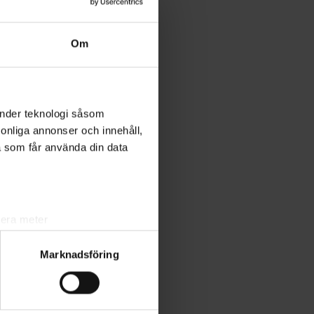
Om
änder teknologi såsom
rsonliga annonser och innehåll,
a som får använda din data
lera meter
ryck)
Marknadsföring
ljsektionen
. Du kan ändra
ats. Vissa kakor är