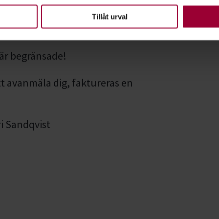
en ska fungera. Andra är valbara.
Tillåt urval
 är begränsade!
t avanmäla dig, faktureras en
i Sandqvist