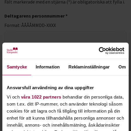
Fält markerade med en stjärna (*) är obligatoriska att fylla i.
Deltagarens personnummer *
Format: ÅÅÅÅMMDD-XXXX
LMA-nummer
Förnamn *
Samtycke
Information
Reklaminställningar
Om
Ansvarsfull användning av dina uppgifter
Efternamn *
Vi och
våra 1022 partners
behandlar din personliga data,
som t.ex. ditt IP-nummer, och använder teknologi såsom
cookies för att lagra och få tillgång till information på din
enhet för att kunna tillhandahålla personliga annonser och
E-postadress *
innehåll, annons- och innehållsmätning, åskådarinsikter