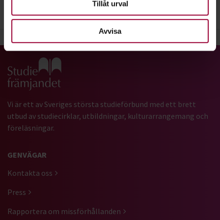
Tillåt urval
4
. Betalningsinformation
Avvisa
Gå till studiefrämjandets startsida
Vi är ett av Sveriges största studieförbund med ett brett
utbud av studiecirklar, utbildningar, kulturarrangemang och
föreläsningar.
GENVÄGAR
Kontakta oss
Press
Rapportera om missförhållanden