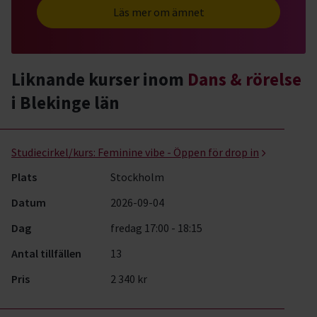
Läs mer om ämnet
Liknande kurser inom
Dans & rörelse
i Blekinge län
Dans & rörelse- kurser, studiecirklar & evenemang (2 rader)
Studiecirkel/kurs:
Feminine vibe - Öppen för drop in
Plats
Stockholm
Datum
2026-09-04
Dag
fredag 17:00 - 18:15
Antal tillfällen
13
Pris
2 340 kr