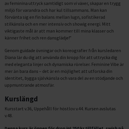
av feminina uttryck samtidigt som vi växer, skapar en trygg
miljö för varandra och har kul tillsammans. Man kan
förvänta sig en fin balans mellan lugn, sofistikerad
stilkänsla och en mer intensiv och showig energi. Mitt
viktigaste mål är att man kommer till mina klasser och
känner frihet och ren dansglädje!”
Genom guidade övningar och koreografier från kursledaren
Diana lär du dig att använda din kropp för att uttrycka dig
med eleganta linjer och dynamiska rörelser. Feminine Vibe är
mer än bara dans – det är en möjlighet att utforska din
identitet, bygga självkänsla och vara del av en stödjande och
uppmuntrande atmosfär.
Kurslängd
Kursstart v.36, Uppehåll för höstlov v.44. Kursen avslutas
v.48.
Denna kurs är öppen för drop in! 250 kr tillfället, swish på