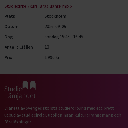
Studiecirkel/kurs:
Brasiliansk mix
Plats
Stockholm
Datum
2026-09-06
Dag
söndag 15:45 - 16:45
Antal tillfällen
13
Pris
1 990 kr
Gå till studiefrämjandets startsida
Vi är ett av Sveriges största studieförbund med ett brett
utbud av studiecirklar, utbildningar, kulturarrangemang och
föreläsningar.