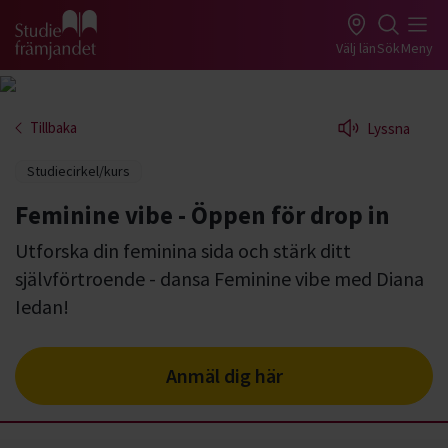
Gå till studiefrämjandets startsida
Välj län
Sök
Meny
Tillbaka
Lyssna
Studiecirkel/kurs
Feminine vibe - Öppen för drop in
Utforska din feminina sida och stärk ditt
självförtroende - dansa Feminine vibe med Diana
Iedan!
Anmäl dig här