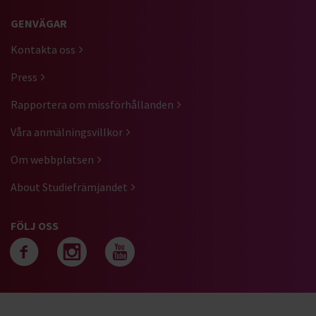
GENVÄGAR
Kontakta oss
Press
Rapportera om missförhållanden
Våra anmälningsvillkor
Om webbplatsen
About Studiefrämjandet
FÖLJ OSS
Följ oss på facebook
Följ oss på instagra
Följ oss på yout