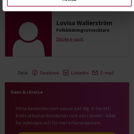
Kontakt
Lovisa Wallerström
Folkbildningsutvecklare
Skicka e-post
Dela:
Facebook
LinkedIn
E-mail
Dans & rörelse
Hitta dansstilen som passar just dig. Vi har ett
brett utbud av danskurser runt om i landet - både
för nybörjare och för mer erfarna dansare.