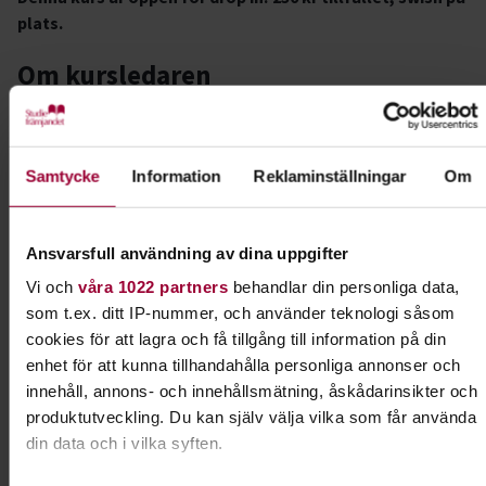
plats.
Om kursledaren
Kursledaren Diana Iedan är en mångsidig dansare från
Malmö och har sin grund inom dancehall, hip hop och vogue
fem. Under hennes många år som professionell dansare har
Samtycke
Information
Reklaminställningar
Om
Diana delat stora scener runt om i Norden med namn som
Imenella, Molly Sandén och Ant Wan. I höst är hon tillbaka
och undervisar på dansskolor runt om i Stockholm.
Ansvarsfull användning av dina uppgifter
Målgrupp och förkunskaper
Vi och
våra 1022 partners
behandlar din personliga data,
som t.ex. ditt IP-nummer, och använder teknologi såsom
Kursen hålls i Öppen Nivå för ungdom/vuxen. Läraren
cookies för att lagra och få tillgång till information på din
anpassar klassen så att du kan delta både med och utan
enhet för att kunna tillhandahålla personliga annonser och
förkunskaper.
innehåll, annons- och innehållsmätning, åskådarinsikter och
produktutveckling. Du kan själv välja vilka som får använda
Lokal
din data och i vilka syften.
Brygghuset, Norrtullsgatan 12N, Odenplan. Danssal finns på