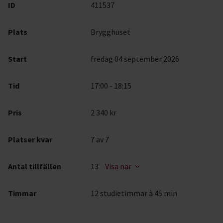
ID
411537
Plats
Brygghuset
Start
fredag 04 september 2026
Tid
17:00 - 18:15
Pris
2 340 kr
Platser kvar
7
av 7
Antal tillfällen
13
Visa när
Timmar
12 studietimmar à 45 min