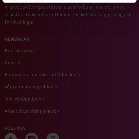
Vi är ett av Sveriges största studieförbund med ett brett
utbud av studiecirklar, utbildningar, kulturarrangemang och
föreläsningar.
GENVÄGAR
Kontakta oss
Press
Rapportera om missförhållanden
Våra anmälningsvillkor
Om webbplatsen
About Studiefrämjandet
FÖLJ OSS