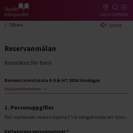
Gå till studiefrämjandets startsida
Välj län
Sök
Meny
Tillbaka
Lyssna
Reservanmälan
Konstkurs för barn
Barnens konstskola 8-9 år HT 2026 Söndagar
Visa kursinformation
1. Personuppgifter
Fält markerade med en stjärna (*) är obligatoriska att fylla i.
Deltagarens personnummer *