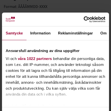
Format: ÅÅÅÅMMDD-XXXX
LMA-nummer
Samtycke
Information
Reklaminställningar
Om
Förnamn *
Ansvarsfull användning av dina uppgifter
Vi och
våra 1022 partners
behandlar din personliga data,
Efternamn *
som t.ex. ditt IP-nummer, och använder teknologi såsom
cookies för att lagra och få tillgång till information på din
enhet för att kunna tillhandahålla personliga annonser och
innehåll, annons- och innehållsmätning, åskådarinsikter
E-postadress *
och produktutveckling. Du kan själv välja vilka som får
använda din data och i vilka syften.
Med din tillåtelse skulle vi även vilja:
Bekräfta e-postadress *