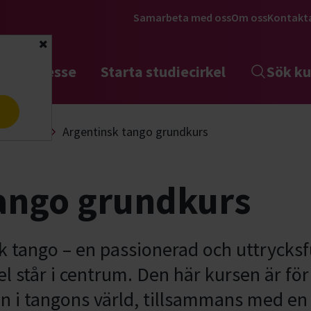
Samarbeta med oss
Om oss
Kontakt
Stäng
tta intresse
Starta studiecirkel
Sök ku
a
Pardans
Argentinsk tango grundkurs
tango grundkurs
k tango – en passionerad och uttrycksf
 står i centrum. Den här kursen är för
g in i tangons värld, tillsammans med en