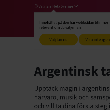
Välj län:
Hela Sverige
Innehållet på den här webbsidan blir mer
Hi
Gå till studiefrämjandets startsid
relevant om du väljer län.
Välj län nu
Visa inte igen
Start
Hitta intresse
Dans & rörelse
Argentinsk 
Upptäck magin i argentins
närvaro, musik och samspel
och vill ta dina första ste