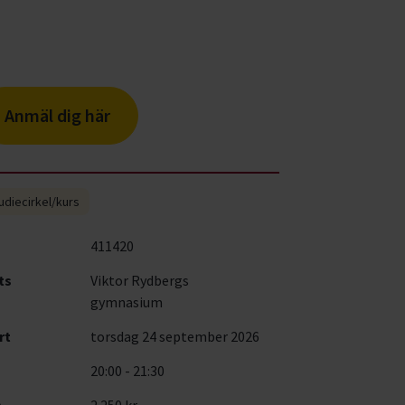
Anmäl dig här
udiecirkel/kurs
411420
ts
Viktor Rydbergs
gymnasium
rt
torsdag 24 september 2026
20:00 - 21:30
s
2 250 kr