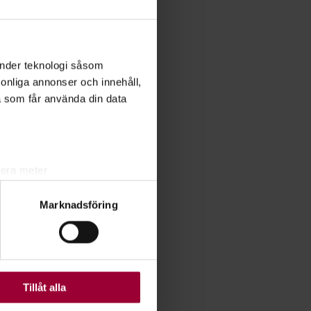
änder teknologi såsom
rsonliga annonser och innehåll,
a som får använda din data
lera meter
ryck)
Marknadsföring
ljsektionen
. Du kan ändra
ats. Vissa kakor är
Tillåt alla