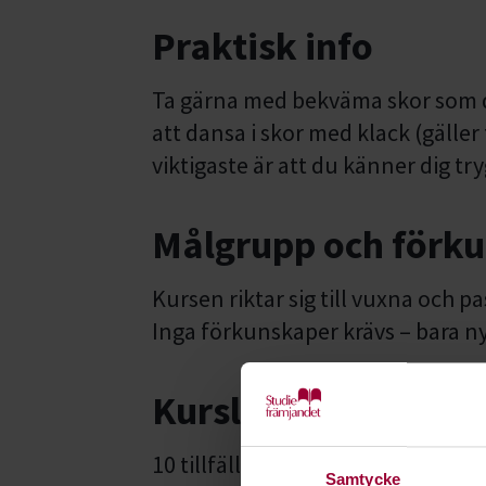
Praktisk info
Ta gärna med bekväma skor som du 
att dansa i skor med klack (gäller f
viktigaste är att du känner dig t
Målgrupp och förk
Kursen riktar sig till vuxna och p
Inga förkunskaper krävs – bara ny
Kurslängd
10 tillfällen
Samtycke