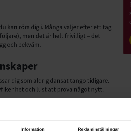
kan röra dig i. Många väljer efter ett tag
öljare), men det är helt frivilligt – det
rygg och bekväm.
unskaper
assar dig som aldrig dansat tango tidigare.
fikenhet och lust att prova något nytt.
Information
Reklaminställningar