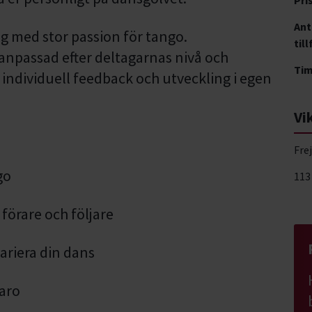
Ant
g med stor passion för tango.
till
anpassad efter deltagarnas nivå och
Ti
ndividuell feedback och utveckling i egen
Vi
Fre
go
113
förare och följare
variera din dans
varo