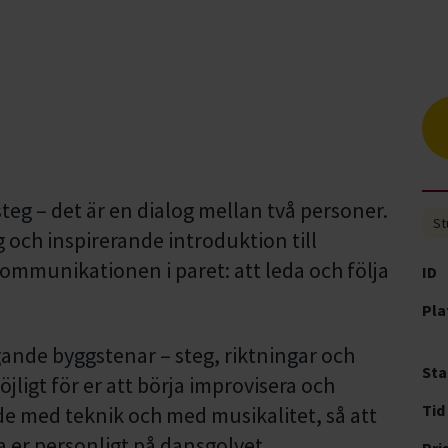
teg – det är en dialog mellan två personer.
St
 och inspirerande introduktion till
mmunikationen i paret: att leda och följa
ID
Pla
gande byggstenar – steg, riktningar och
Sta
jligt för er att börja improvisera och
Tid
de med teknik och med musikalitet, så att
 er personligt på dansgolvet.
Pri