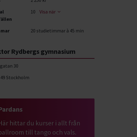
al
10
Visa när
fällen
mmar
20 studietimmar à 45 min
ktor Rydbergs gymnasium
jgatan 30
 49 Stockholm
Pardans
Här hittar du kurser i allt från
ballroom till tango och vals.