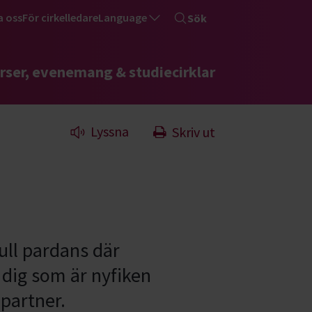
a oss
För cirkelledare
Language
Sök
rser, evenemang & studiecirklar
Lyssna
Skriv ut
ull pardans där
 dig som är nyfiken
 partner.