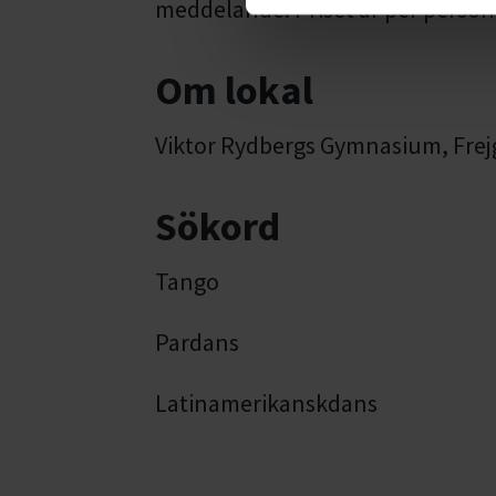
meddelande. Priset är per person
Om lokal
Viktor Rydbergs Gymnasium, Frejg
Sökord
Tango
Pardans
Latinamerikanskdans