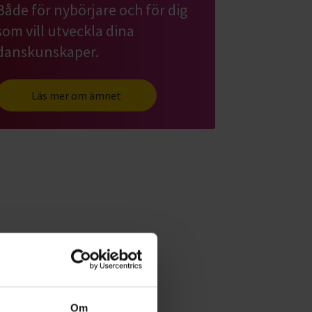
Både för nybörjare och för dig
som vill utveckla dina
danskunskaper.
Läs mer om ämnet
Om