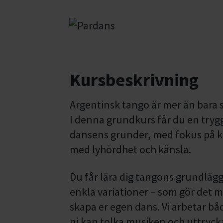
Kursbeskrivning
Argentinsk tango är mer än bara s
I denna grundkurs får du en trygg
dansens grunder, med fokus på ko
med lyhördhet och känsla.
Du får lära dig tangons grundläg
enkla variationer – som gör det mö
skapa er egen dans. Vi arbetar bå
ni kan tolka musiken och uttrycka