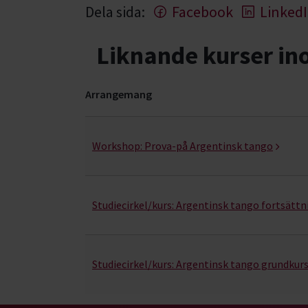
Dela sida:
Facebook
Linked
Liknande kurser i
Arrangemang
Pardans- kurser, studiecirklar & evenemang (3 r
Workshop:
Prova-på Argentinsk tango
Studiecirkel/kurs:
Argentinsk tango fortsättn
Studiecirkel/kurs:
Argentinsk tango grundkur