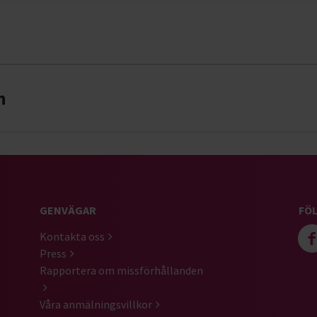
n
GENVÄGAR
FÖL
Kontakta oss
Press
Rapportera om missförhållanden
Våra anmälningsvillkor