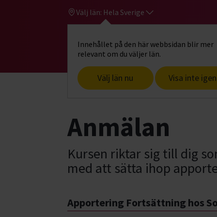
Välj län:
Hela Sverige
Innehållet på den här webbsidan blir mer
Hi
Gå till studiefrämjandets startsid
relevant om du väljer län.
Välj län nu
Visa inte igen
Start
Hitta intresse
Hund & husdjur
Anmälan
Kursen riktar sig till dig 
med att sätta ihop apporte
Apportering Fortsättning hos 