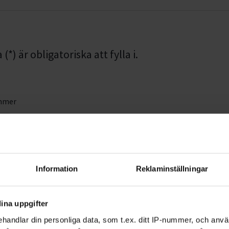
*) är obligatoriska att fylla i.
mmer
Efternamn *
Information
Reklaminställningar
ina uppgifter
handlar din personliga data, som t.ex. ditt IP-nummer, och anv