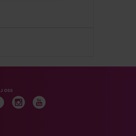
J OSS
Följ oss på facebook
Följ oss på instagram
Följ oss på youtub