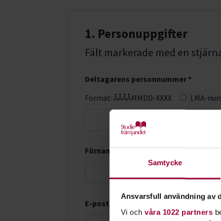
1. Personuppgifter
Fält markerade med en stjärna (
Deltagarens personnummer *
Format: ÅÅÅÅMMDD-XXXX
LMA-nu
Förnamn *
Samtycke
Ansvarsfull användning av d
E-postadress *
Vi och
våra 1022 partners
be