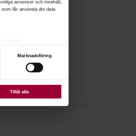
rsonliga annonser och innehåll,
a som får använda din data
lera meter
ryck)
Marknadsföring
ljsektionen
. Du kan ändra
ats. Vissa kakor är
Tillåt alla