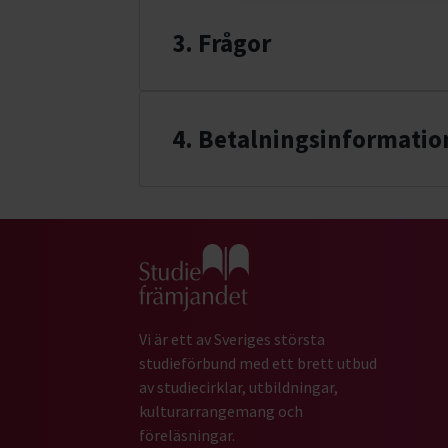
3. Frågor
4
. Betalningsinformatio
Gå till studiefrämjandets startsida
Vi är ett av Sveriges största
studieförbund med ett brett utbud
av studiecirklar, utbildningar,
kulturarrangemang och
föreläsningar.