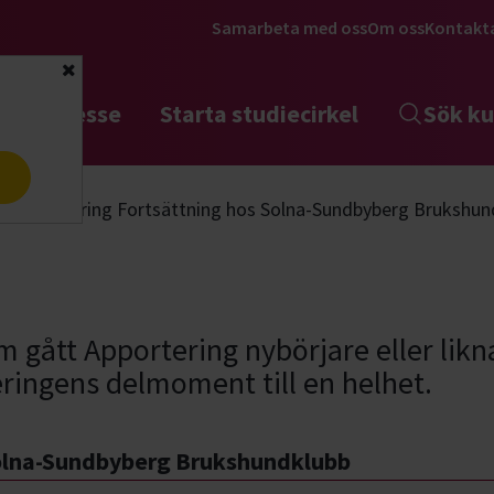
Samarbeta med oss
Om oss
Kontakt
Stäng
tta intresse
Starta studiecirkel
Sök ku
a
Apportering Fortsättning hos Solna-Sundbyberg Brukshun
som gått Apportering nybörjare eller lik
ringens delmoment till en helhet.
Solna-Sundbyberg Brukshundklubb