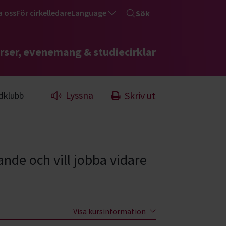
a oss
För cirkelledare
Language
Sök
rser, evenemang & studiecirklar
Lyssna
Skriv ut
dklubb
nande och vill jobba vidare
Visa kursinformation