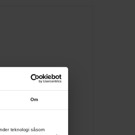
Om
änder teknologi såsom