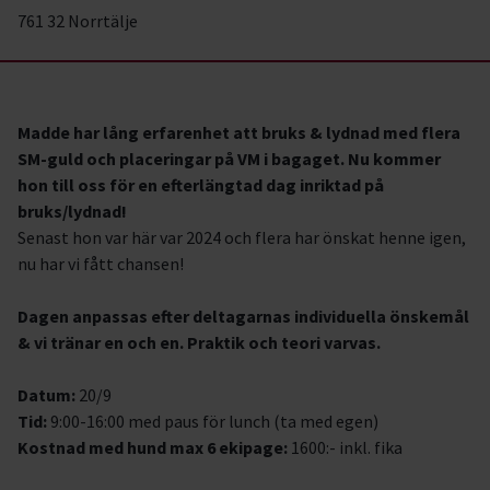
761 32 Norrtälje
Madde har lång erfarenhet att bruks & lydnad med flera
SM-guld och placeringar på VM i bagaget. Nu kommer
hon till oss för en efterlängtad dag inriktad på
bruks/lydnad!
Senast hon var här var 2024 och flera har önskat henne igen,
nu har vi fått chansen!
Dagen anpassas efter deltagarnas individuella önskemål
& vi tränar en och en.
Praktik och teori varvas.
Datum:
20/9
Tid:
9:00-16:00 med paus för lunch (ta med egen)
Kostnad med hund max 6 ekipage:
1600:- inkl. fika