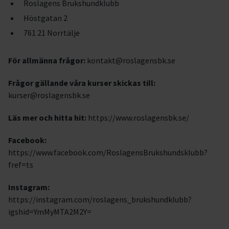
Roslagens Brukshundklubb
Höstgatan 2
761 21 Norrtälje
För allmänna frågor:
kontakt@roslagensbk.se
Frågor gällande våra kurser skickas till:
kurser@roslagensbk.se
Läs mer och hitta hit:
https://www.roslagensbk.se/
Facebook:
https://www.facebook.com/RoslagensBrukshundsklubb?
fref=ts
Instagram:
https://instagram.com/roslagens_brukshundklubb?
igshid=YmMyMTA2M2Y=