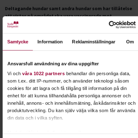
Deltagande hundar samt andra hundar som har tillåtelse
att vistas på området ska vara vaccinerade mot
valpsjuka enligt följande:
Hund under ett (1) års ålder: vid lägst tio (10)
Samtycke
Information
Reklaminställningar
Om
veckors ålder.
Hund över ett (1) års ålder: Hund ska vara vaccinerad
vid lägst tio (10) månaders ålder och inte vara
Ansvarsfull användning av dina uppgifter
utförd för mer än fyra (4) år sedan.
Vi och
våra 1022 partners
behandlar din personliga data,
Förstagångsvaccination ska vara gjord minst
som t.ex. ditt IP-nummer, och använder teknologi såsom
fjorton (14) dagar före prov-, tävlings-,
cookies för att lagra och få tillgång till information på din
beskrivnings och/eller utställningsdagen.
enhet för att kunna tillhandahålla personliga annonser och
innehåll, annons- och innehållsmätning, åskådarinsikter och
Kontroll av att gällande införsel- och
produktutveckling. Du kan själv välja vilka som får använda
vaccinationsbestämmelser följts kan förekomma.
din data och i vilka syften.
Vidare rekommenderar SKK att deltagande hundar
dessutom är vaccinerade mot parvovirusinfektion och
Med din tillåtelse skulle vi även vilja: