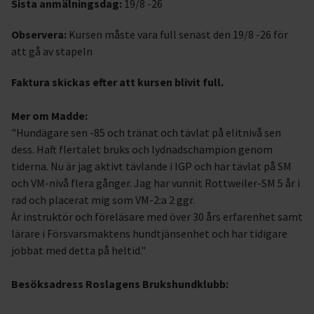
Sista anmälningsdag:
19/8 -26
Observera:
Kursen måste vara full senast den 19/8 -26 för
att gå av stapeln
Faktura skickas efter att kursen blivit full.
Mer om Madde:
"Hundägare sen -85 och tränat och tävlat på elitnivå sen
dess. Haft flertalet bruks och lydnadschampion genom
tiderna. Nu är jag aktivt tävlande i IGP och har tävlat på SM
och VM-nivå flera gånger. Jag har vunnit Rottweiler-SM 5 år i
rad och placerat mig som VM-2:a 2 ggr.
Är instruktör och föreläsare med över 30 års erfarenhet samt
lärare i Försvarsmaktens hundtjänsenhet och har tidigare
jobbat med detta på heltid."
Besöksadress Roslagens Brukshundklubb: