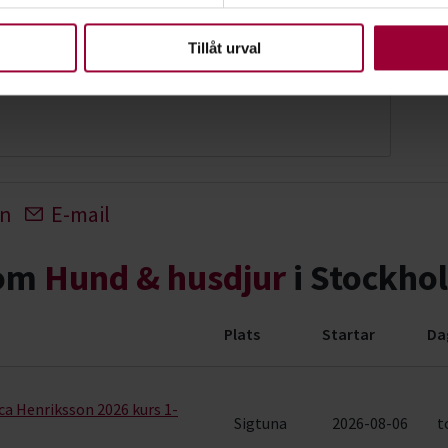
upplevelse som möjligt använder vi kakor (cookies) på vår webbpl
en ska fungera. Andra är valbara.
om
Tillåt urval
tvecklare Natur, Djur & Miljö
In
E-mail
nom
Hund & husdjur
i Stockho
Plats
Startar
Da
ng (148 rader)
a Henriksson 2026 kurs 1-
Sigtuna
2026-08-06
t