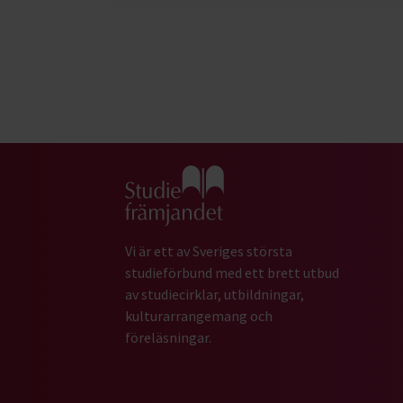
Gå till studiefrämjandets startsida
Vi är ett av Sveriges största
studieförbund med ett brett utbud
av studiecirklar, utbildningar,
kulturarrangemang och
föreläsningar.