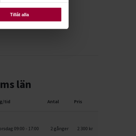
ats. Vissa kakor är
Tillåt alla
lms län
g/tid
Antal
Pris
orsdag 09:00 - 17:00
2 gånger
2 300 kr