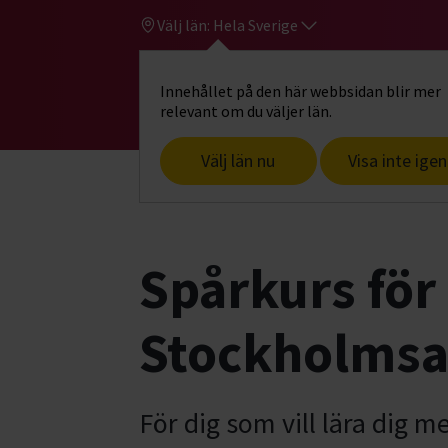
Välj län:
Hela Sverige
Innehållet på den här webbsidan blir mer
Hi
Gå till studiefrämjandets startsid
relevant om du väljer län.
Välj län nu
Visa inte igen
Start
Hitta intresse
Hund & husdjur
Spårkurs för
Stockholmsa
För dig som vill lära dig 