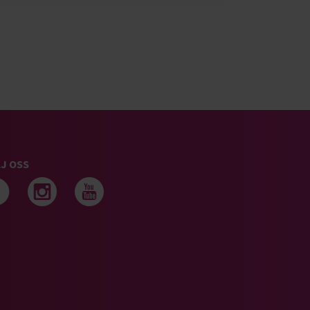
J OSS
Följ oss på facebook
Följ oss på instagram
Följ oss på youtub