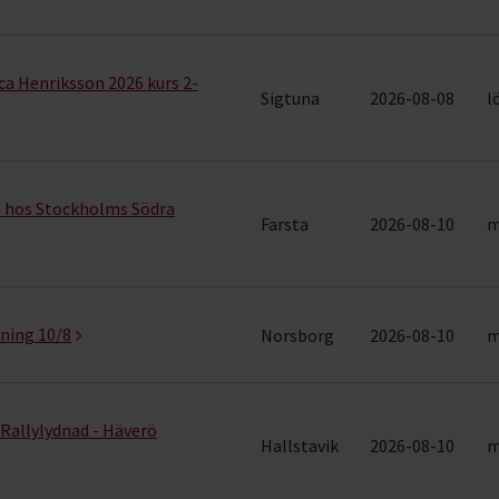
a Henriksson 2026 kurs 2-
Sigtuna
2026-08-08
l
s hos Stockholms Södra
Farsta
2026-08-10
m
äning 10/8
Norsborg
2026-08-10
m
Rallylydnad - Häverö
Hallstavik
2026-08-10
m