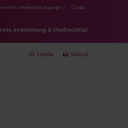
a oss
För cirkelledare
Language
Sök
rser, evenemang & studiecirklar
Lyssna
Skriv ut