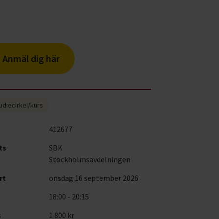
Anmäl dig här
udiecirkel/kurs
412677
ts
SBK
Stockholmsavdelningen
rt
onsdag 16 september 2026
18:00 - 20:15
s
1 800 kr