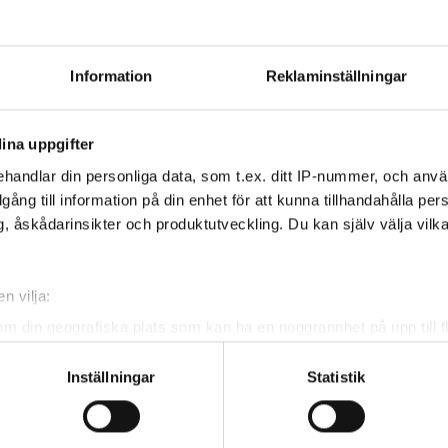
ng ligger i Kymlinge Gård,
hit
Information
Reklaminställningar
ning här:
ina uppgifter
handlar din personliga data, som t.ex. ditt IP-nummer, och anv
illgång till information på din enhet för att kunna tillhandahålla pe
igBetyderFolkbildning #studieförbundensamlarsverige
, åskådarinsikter och produktutveckling. Du kan själv välja vilk
#spårkurs
n vilja:
om din geografiska plats som kan ha en noggrannhet på upp till f
genom att aktivt skanna den för specifika kännetecken (fingeravt
Inställningar
Statistik
rsonliga uppgifter behandlas och ställ in dina preferenser i
deta
ke när som helst från cookie-förklaringen.