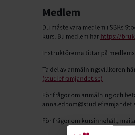
Medlem
Du måste vara medlem i SBKs Sto
kurs. Bli medlem här
https://bru
Instruktörerna tittar på medlemsbe
Ta del av anmälningsvillkoren hä
(studieframjandet.se)
För frågor om anmälning och bet
anna.edbom@studieframjandet.
För frågor om kursinnehåll, mail