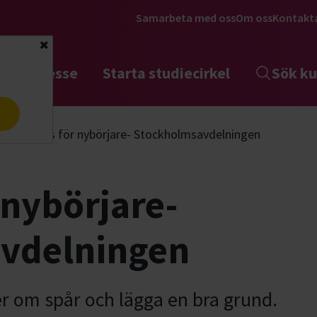
Samarbeta med oss
Om oss
Kontakt
Stäng
tta intresse
Starta studiecirkel
Sök ku
a
Spårkurs för nybörjare- Stockholmsavdelningen
 nybörjare-
vdelningen
mer om spår och lägga en bra grund.