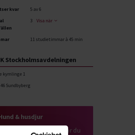
tser kvar
5
av 6
al
3
Visa när
fällen
mmar
11 studietimmar à 45 min
K Stockholmsavdelningen
e kymlinge 1
 46 Sundbyberg
Hund & husdjur
Har du hund eller planerar du