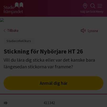
Gå till studiefrämjandets startsida
Välj län
Sök
Meny
Tillbaka
Lyssna
Studiecirkel/kurs
Stickning för Nybörjare HT 26
Vill du lära dig sticka eller var det kanske bara
längesedan stickorna var framme?
Anmäl dig här
ID
411342