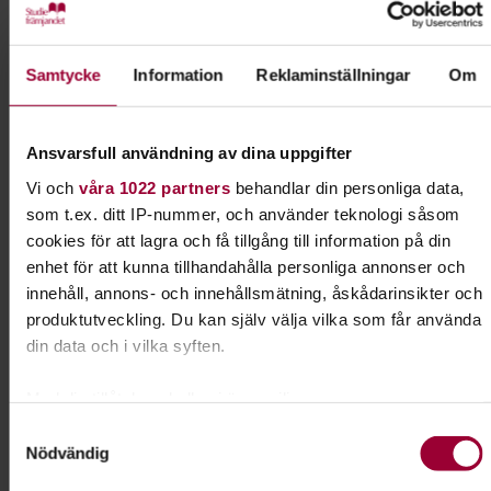
Vi serverar även fika med smörgås under kurstillfällena.
Lärare
Samtycke
Information
Reklaminställningar
Om
Madelaine och Lotta har arbetat tillsammans i många år på
olika projekt. De har hållit i flertalet kurser inom så väl
Ansvarsfull användning av dina uppgifter
stickning som annat hantverk. Under namnet 2stickare har
Vi och
våra 1022 partners
behandlar din personliga data,
de skrivit en bok om flerfärgsstickning med lyfta maskor.
som t.ex. ditt IP-nummer, och använder teknologi såsom
cookies för att lagra och få tillgång till information på din
Följ 2stickare på
Instagram
eller besök deras
hemsida
enhet för att kunna tillhandahålla personliga annonser och
för inspiration och tips!
innehåll, annons- och innehållsmätning, åskådarinsikter och
produktutveckling. Du kan själv välja vilka som får använda
din data och i vilka syften.
Lokal
Med din tillåtelse skulle vi även vilja:
Kursen hålls i 2stickares lokal på Bergsunds Strand 39 i
Samla in information om din geografiska plats som
Samtyckesval
Hornstull.
Nödvändig
kan ha en noggrannhet på upp till flera meter
Identifiera din enhet genom att aktivt skanna den för