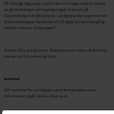
får lära dig lägga upp, sticka räta och aviga maskor, maska
av, göra ökningar och hoptagningar. Vi provar på
flätstickning och hålmönster. Lär dig grunderna genom att
sticka provlappar. Du kanske vill få hjälp att komma igång
med ett enklare stickprojekt?
Kursen hålls av två lärare, Madelaine och Lotta, så det finns
mycket tid till personlig hjälp.
Material
Allt material för provlappar samt kompendium med
information ingår. Stickor lånar vi ut.