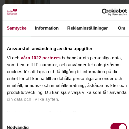
Sussi Andreasson
Folkbildningsutvecklare Natur
Skicka e-post
Samtycke
Information
Reklaminställningar
Om
070-910 79 14
Ansvarsfull användning av dina uppgifter
Vi och
våra 1022 partners
behandlar din personliga data,
Dela:
Facebook
LinkedIn
E-mail
som t.ex. ditt IP-nummer, och använder teknologi såsom
cookies för att lagra och få tillgång till information på din
Föreningen – från idé till praktik
enhet för att kunna tillhandahålla personliga annonser och
innehåll, annons- och innehållsmätning, åskådarinsikter och
produktutveckling. Du kan själv välja vilka som får använda
I ert arbete med att starta en förening kan ni
din data och i vilka syften.
jobba med boken "Föreningen - från idé till
praktik". Här lär ni er grunderna i
Med din tillåtelse skulle vi även vilja:
föreningskunskap.
Samla in information om din geografiska plats som
Samtyckesval
Nödvändig
kan ha en noggrannhet på upp till flera meter