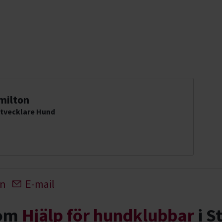
milton
utvecklare Hund
In
E-mail
nom
Hjälp för hundklubbar
i S