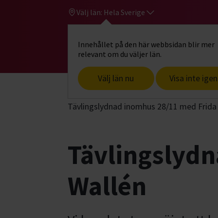
Välj län:
Hela Sverige
Innehållet på den här webbsidan blir mer
Hi
Gå till studiefrämjandets startsid
relevant om du väljer län.
Välj län nu
Visa inte igen
Start
Hitta intresse
Hund & husdjur
Tävlingslydnad inomhus 28/11 med Frida
Tävlingslyd
Wallén