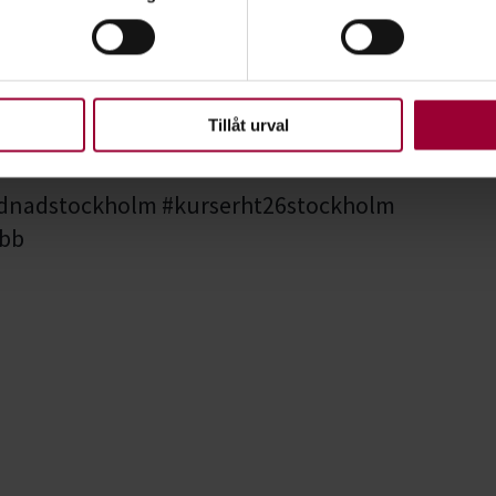
rsonliga uppgifter behandlas och ställ in dina preferenser i
deta
ke när som helst från cookie-förklaringen.
upplevelse som möjligt använder vi kakor (cookies) på vår webbpl
en ska fungera. Andra är valbara.
Tillåt urval
ydnadstockholm #kurserht26stockholm
bb