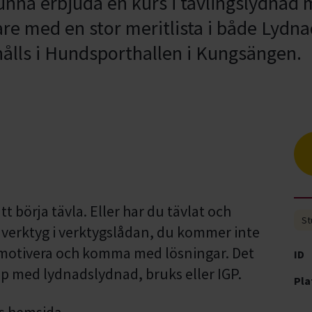
kunna erbjuda en kurs i tävlingslydnad 
re med en stor meritlista i både Lydna
ålls i Hundsporthallen i Kungsängen.
t börja tävla. Eller har du tävlat och
St
mer verktyg i verktygslådan, du kommer inte
tt motivera och komma med lösningar. Det
ID
älp med lydnadslydnad, bruks eller IGP.
Pla
as hemsida.