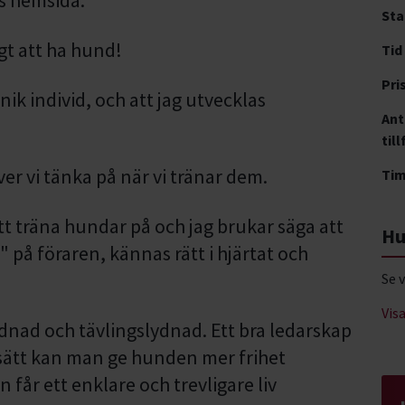
Sta
igt att ha hund!
Tid
Pri
ik individ, och att jag utvecklas
Ant
till
er vi tänka på när vi tränar dem.
Ti
tt träna hundar på och jag brukar säga att
Hu
på föraren, kännas rätt i hjärtat och
Se 
Vis
ydnad och tävlingslydnad. Ett bra ledarskap
å sätt kan man ge hunden mer frihet
får ett enklare och trevligare liv