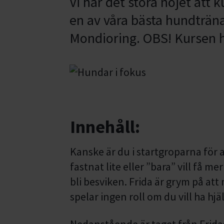
Vi har det stora nöjet att 
en av våra bästa hundträna
Mondioring. OBS! Kursen h
Innehåll:
Kanske är du i startgroparna för at
fastnat lite eller ”bara” vill få 
bli besviken. Frida är grym på a
spelar ingen roll om du vill ha hj
Nedanstående är taget från Frid