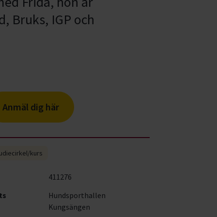
med Frida, hon är
d, Bruks, IGP och
Anmäl dig här
udiecirkel/kurs
411276
ts
Hundsporthallen
Kungsängen