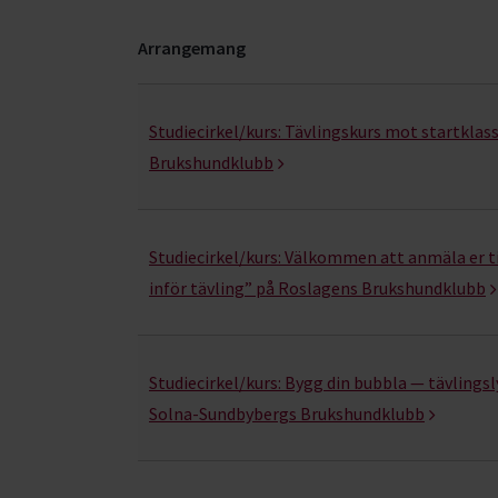
Arrangemang
Hjälp för hundklubbar- kurser, studiecirklar & 
Studiecirkel/kurs:
Tävlingskurs mot startklas
Brukshundklubb
Studiecirkel/kurs:
Välkommen att anmäla er t
inför tävling” på Roslagens Brukshundklubb
Studiecirkel/kurs:
Bygg din bubbla — tävlings
Solna-Sundbybergs Brukshundklubb