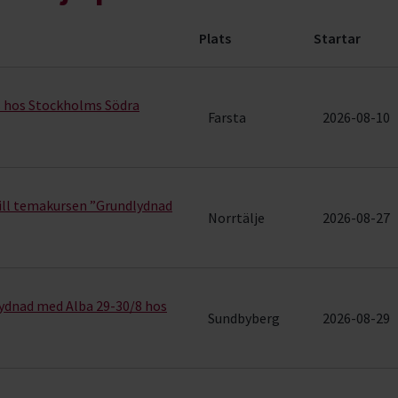
Plats
Startar
evenemang (7 rader)
s hos Stockholms Södra
Farsta
2026-08-10
ill temakursen ”Grundlydnad
Norrtälje
2026-08-27
lydnad med Alba 29-30/8 hos
Sundbyberg
2026-08-29