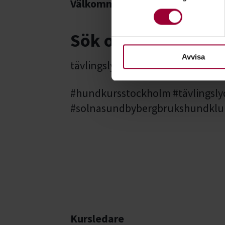
Välkommen med din anmälan!
Ta reda på mer om hur dina pe
eller dra tillbaka ditt samtyc
Sök ord
För att du ska få en så bra 
nödvändiga för att webbplats
Avvisa
tävlingslydnad IGP mondioring
#hundkursstockholm #tävlingsl
#solnasundbybergbrukshundklu
Kursledare