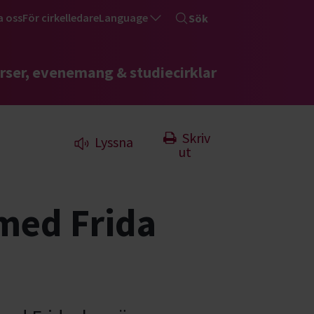
a oss
För cirkelledare
Language
Sök
rser, evenemang & studiecirklar
Skriv
Lyssna
ut
med Frida