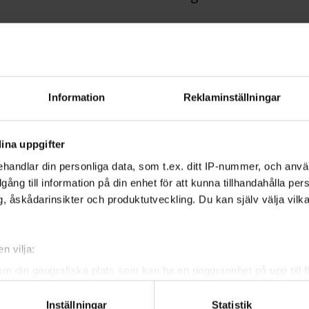
allen i Kungsängen.
Information
Reklaminställningar
ina uppgifter
handlar din personliga data, som t.ex. ditt IP-nummer, och anv
K ska du vara medlem i klubben. Det finns
illgång till information på din enhet för att kunna tillhandahålla pe
r att få mer information om vilket
, åskådarinsikter och produktutveckling. Du kan själv välja vilk
ig läs mer
i-medlem
n vilja:
om din geografiska plats som kan ha en noggrannhet på upp till f
genom att aktivt skanna den för specifika kännetecken (fingeravt
Inställningar
Statistik