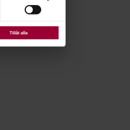
ljsektionen
. Du kan ändra
ats. Vissa kakor är
Tillåt alla