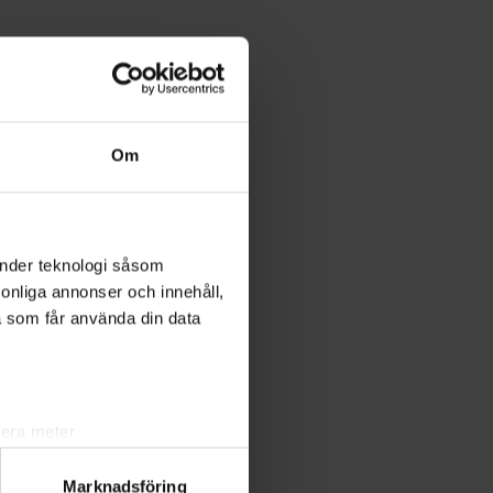
Om
änder teknologi såsom
rsonliga annonser och innehåll,
a som får använda din data
lera meter
ryck)
Marknadsföring