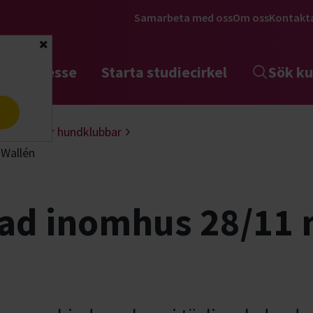
Samarbeta med oss
Om oss
Kontakt
Stäng
tta intresse
Starta studiecirkel
Sök ku
a
Hjälp för hundklubbar
 Wallén
nad inomhus 28/11 