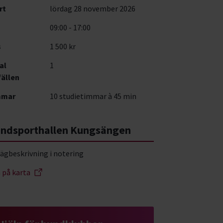
rt
lördag 28 november 2026
09:00 - 17:00
s
1 500 kr
al
1
fällen
mmar
10 studietimmar à 45 min
ndsporthallen Kungsängen
vägbeskrivning i notering
a på karta