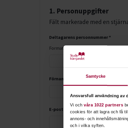
1. Personuppgifter
Fält markerade med en stjärna (
Deltagarens personnummer *
Format: ÅÅÅÅMMDD-XXXX
LMA-nu
Samtycke
Förnamn *
Ansvarsfull användning av d
Vi och
våra 1022 partners
be
E-postadress *
cookies för att lagra och få t
annons- och innehållsmätning
och i vilka syften.