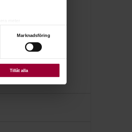
lera meter
ryck)
Marknadsföring
ljsektionen
. Du kan ändra
ats. Vissa kakor är
Tillåt alla