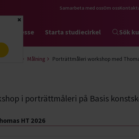
Samarbeta med oss
Om oss
Kontakt
Stäng
tta intresse
Starta studiecirkel
Sök ku
a
 & design
Målning
Porträttmåleri workshop med Thom
kshop i porträttmåleri på Basis kons
Thomas HT 2026