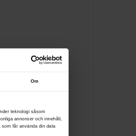
Om
änder teknologi såsom
rsonliga annonser och innehåll,
a som får använda din data