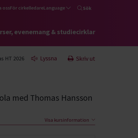
a oss
För cirkelledare
Language
Sök
rser, evenemang & studiecirklar
Lyssna
Skriv ut
as HT 2026
tskola med Thomas Hansson
Visa kursinformation