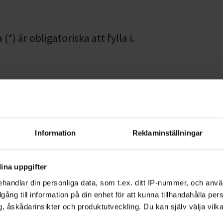
*) är obligatoriska att fylla i.
mmer
Information
Reklaminställningar
Efternamn *
ina uppgifter
handlar din personliga data, som t.ex. ditt IP-nummer, och anv
illgång till information på din enhet för att kunna tillhandahålla pe
, åskådarinsikter och produktutveckling. Du kan själv välja vilk