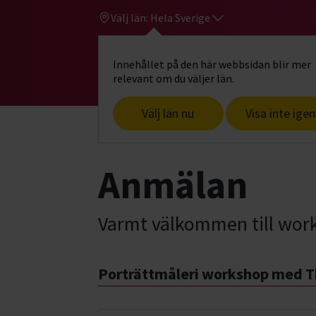
Välj län:
Hela Sverige
Innehållet på den här webbsidan blir mer
Hi
Gå till studiefrämjandets startsid
relevant om du väljer län.
Välj län nu
Visa inte igen
Start
Hitta intresse
Konst, hantverk
Anmälan
Varmt välkommen till wor
Porträttmåleri workshop med 