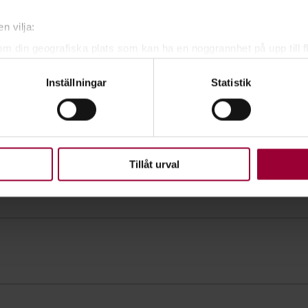
n vilja:
om din geografiska plats som kan ha en noggrannhet på upp till f
genom att aktivt skanna den för specifika kännetecken (fingeravt
Inställningar
Statistik
rsonliga uppgifter behandlas och ställ in dina preferenser i
deta
ke när som helst från cookie-förklaringen.
upplevelse som möjligt använder vi kakor (cookies) på vår webbpl
en ska fungera. Andra är valbara.
Tillåt urval