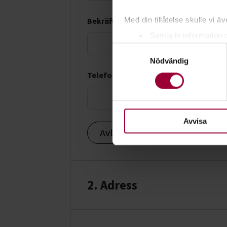
Med din tillåtelse skulle vi äve
Bekräfta e-postadress *
Samla in information 
Samtyckesval
Identifiera din enhet 
Nödvändig
Ta reda på mer om hur dina pe
Telefonnummer *
eller dra tillbaka ditt samtyc
För att du ska få en så bra 
nödvändiga för att webbplats
Avvisa
Avbryt
Fortsätt
2. Adress