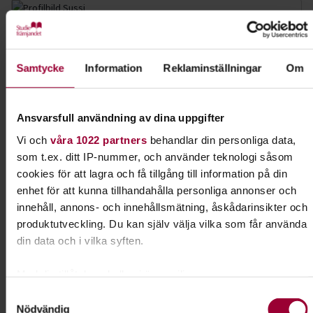
Sussi Andreasson
Folkbildningsutvecklare Natur
Skicka e-post
Samtycke
Information
Reklaminställningar
Om
070-910 79 14
Ansvarsfull användning av dina uppgifter
Vi och
våra 1022 partners
behandlar din personliga data,
Dela:
Facebook
LinkedIn
E-mail
som t.ex. ditt IP-nummer, och använder teknologi såsom
cookies för att lagra och få tillgång till information på din
Föreningen – från idé till praktik
enhet för att kunna tillhandahålla personliga annonser och
innehåll, annons- och innehållsmätning, åskådarinsikter och
produktutveckling. Du kan själv välja vilka som får använda
I ert arbete med att starta en förening kan ni
din data och i vilka syften.
jobba med boken "Föreningen - från idé till
praktik". Här lär ni er grunderna i
Med din tillåtelse skulle vi även vilja:
föreningskunskap.
Samla in information om din geografiska plats som
Samtyckesval
Nödvändig
kan ha en noggrannhet på upp till flera meter