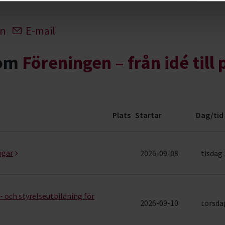
In
E-mail
nom
Föreningen – från idé till 
Plats
Startar
Dag/tid
iecirklar & evenemang (18 rader)
ngar
2026-09-08
tisdag 
 och styrelseutbildning för
2026-09-10
torsdag