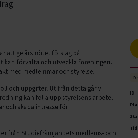
drag.
r att ge årsmötet förslag på
t kan förvalta och utveckla föreningen.
ntakt med medlemmar och styrelse.
Di
ll och uppgifter. Utifrån detta går vi
ID
edning kan följa upp styrelsens arbete,
Pla
r och skapa intresse för
Sta
Tid
ner från Studiefrämjandets medlems- och