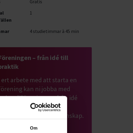
s
Gratis
al
1
fällen
mmar
4 studietimmar à 45 min
Föreningen – från idé till
praktik
I ert arbete med att starta en
förening kan ni jobba med
boken "Föreningen - från idé
till praktik". Här lär ni er
grunderna i föreningskunskap.
Om