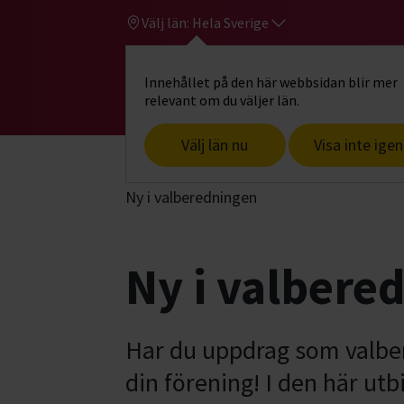
Välj län:
Hela Sverige
Innehållet på den här webbsidan blir mer
Hi
Gå till studiefrämjandets startsid
relevant om du väljer län.
Välj län nu
Visa inte igen
Start
Hitta intresse
Föreningsutveck
Ny i valberedningen
Ny i valbere
Har du uppdrag som valbere
din förening! I den här utb