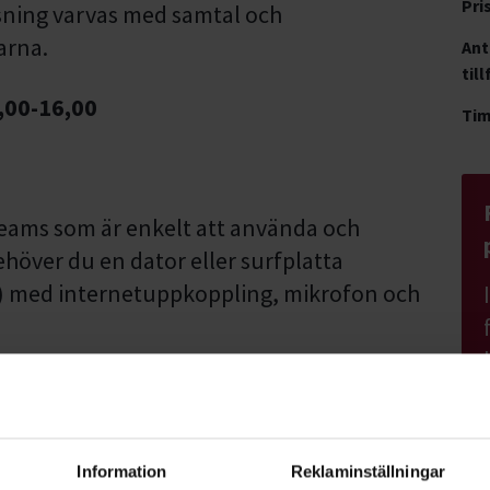
Pri
sning varvas med samtal och
arna.
Ant
till
,00-16,00
Ti
t Teams som är enkelt att använda och
behöver du en dator eller surfplatta
) med internetuppkoppling, mikrofon och
ig redan idag!
da inom Studiefrämjandets verksamhet.
Information
Reklaminställningar