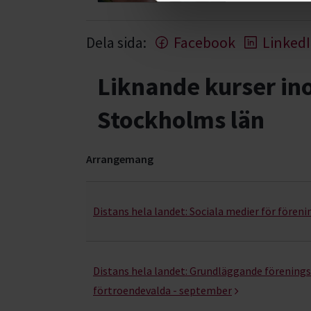
Dela sida:
Facebook
Linked
Liknande kurser i
Stockholms län
Arrangemang
Föreningen – från idé till praktik- kurser, stud
Distans hela landet:
Sociala medier för föreni
Distans hela landet:
Grundläggande förenings-
förtroendevalda - september