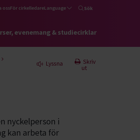
a oss
För cirkelledare
Language
Sök
rser, evenemang & studiecirklar
Skriv
Lyssna
ut
en nyckelperson i
ng kan arbeta för