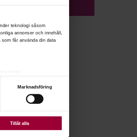
Läs mer om ämnet
änder teknologi såsom
rsonliga annonser och innehåll,
a som får använda din data
lera meter
ryck)
Marknadsföring
ljsektionen
. Du kan ändra
ats. Vissa kakor är
Tillåt alla