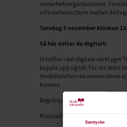
samarbetsorganisationer. Förelä
erfarenhetsutbyte mellan deltag
Torsdag 5 november klockan 13
Så här deltar du digitalt:
Vi träffas i det digitala verktyge
koppla upp sig till. För att delta 
(mobiltelefon rekommenderas ej
kamera.
Begränsat antal platser - anmäl d
Kostnadsfritt för förtroendeval
Samtycke