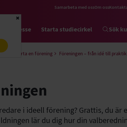
Samarbeta med oss
Om oss
Kontakt
Stäng
tta intresse
Starta studiecirkel
Sök ku
a
ling
Starta en förening
Föreningen – från idé till praktik
dningen
dare i ideell förening? Grattis, du är 
ildningen lär du dig hur din valberedni