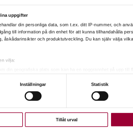
ina uppgifter
handlar din personliga data, som t.ex. ditt IP-nummer, och anv
illgång till information på din enhet för att kunna tillhandahålla pe
, åskådarinsikter och produktutveckling. Du kan själv välja vilk
n vilja:
om din geografiska plats som kan ha en noggrannhet på upp till f
genom att aktivt skanna den för specifika kännetecken (fingeravt
Inställningar
Statistik
rsonliga uppgifter behandlas och ställ in dina preferenser i
deta
ke när som helst från cookie-förklaringen.
easson
tvecklare Natur
upplevelse som möjligt använder vi kakor (cookies) på vår webbpl
en ska fungera. Andra är valbara.
Tillåt urval