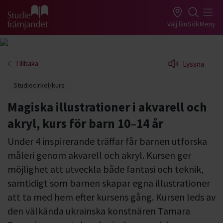
Gå till studiefrämjandets startsida
Välj län
Sök
Meny
Tillbaka
Lyssna
Studiecirkel/kurs
Magiska illustrationer i akvarell och
akryl, kurs för barn 10–14 år
Under 4 inspirerande träffar får barnen utforska
måleri genom akvarell och akryl. Kursen ger
möjlighet att utveckla både fantasi och teknik,
samtidigt som barnen skapar egna illustrationer
att ta med hem efter kursens gång. Kursen leds av
den välkända ukrainska konstnären Tamara