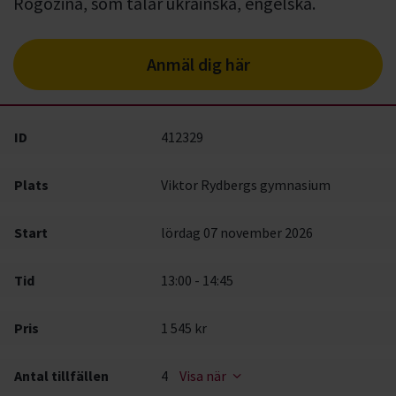
Rogozina, som talar ukrainska, engelska.
Anmäl dig här
ID
412329
Plats
Viktor Rydbergs gymnasium
Start
lördag 07 november 2026
Tid
13:00 - 14:45
Pris
1 545 kr
Antal tillfällen
4
Visa när