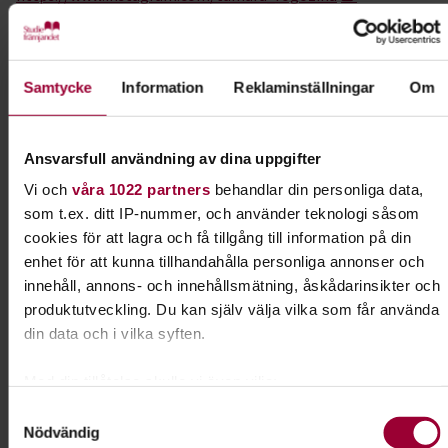
https://m.facebook.com/tamararogozinaart
#magiskaillustrationer
Samtycke
Information
Reklaminställningar
Om
Kursledare
Ansvarsfull användning av dina uppgifter
Tamara Rogozina
Vi och
våra 1022 partners
behandlar din personliga data,
som t.ex. ditt IP-nummer, och använder teknologi såsom
Kontakt
cookies för att lagra och få tillgång till information på din
enhet för att kunna tillhandahålla personliga annonser och
innehåll, annons- och innehållsmätning, åskådarinsikter och
Veronica Araya
produktutveckling. Du kan själv välja vilka som får använda
Projektledare och
din data och i vilka syften.
Folkbildningsutvecklare
Skicka e-post
Med din tillåtelse skulle vi även vilja:
Samla in information om din geografiska plats som
Samtyckesval
Nödvändig
kan ha en noggrannhet på upp till flera meter