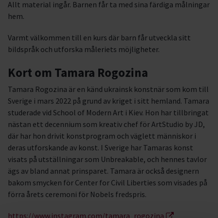
Allt material ingår. Barnen får ta med sina färdiga målningar
hem.
Varmt välkommen till en kurs där barn får utveckla sitt
bildspråk och utforska måleriets möjligheter.
Kort om Tamara Rogozina
Tamara Rogozina är en känd ukrainsk konstnär som kom till
Sverige i mars 2022 på grund av kriget i sitt hemland. Tamara
studerade vid School of Modern Art i Kiev. Hon har tillbringat
nästan ett decennium som kreativ chef för ArtStudio by JD,
där har hon drivit konstprogram och väglett människor i
deras utforskande av konst. I Sverige har Tamaras konst
visats på utställningar som Unbreakable, och hennes tavlor
ägs av bland annat prinsparet. Tamara är också designern
bakom smycken för Center for Civil Liberties som visades på
förra årets ceremoni för Nobels fredspris.
https://www.instagram.com/tamara_rogozina