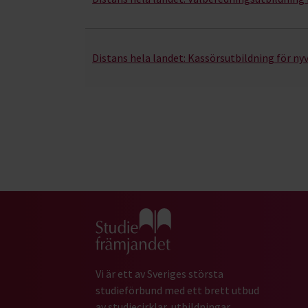
Distans hela landet:
Kassörsutbildning för ny
Gå till studiefrämjandets startsida
Vi är ett av Sveriges största
studieförbund med ett brett utbud
av studiecirklar, utbildningar,