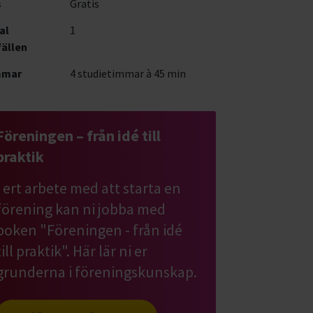
s
Gratis
al
1
fällen
mmar
4 studietimmar à 45 min
Föreningen – från idé till
praktik
I ert arbete med att starta en
förening kan ni jobba med
boken "Föreningen - från idé
till praktik". Här lär ni er
grunderna i föreningskunskap.