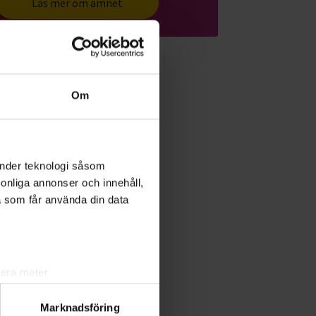
Läs mer om ämnet
Om
änder teknologi såsom
rsonliga annonser och innehåll,
a som får använda din data
lera meter
ryck)
Marknadsföring
ljsektionen
. Du kan ändra