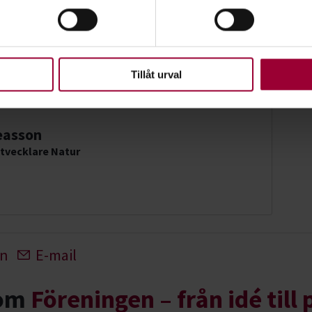
ke när som helst från cookie-förklaringen.
upplevelse som möjligt använder vi kakor (cookies) på vår webbpl
en ska fungera. Andra är valbara.
Tillåt urval
easson
tvecklare Natur
In
E-mail
nom
Föreningen – från idé till 