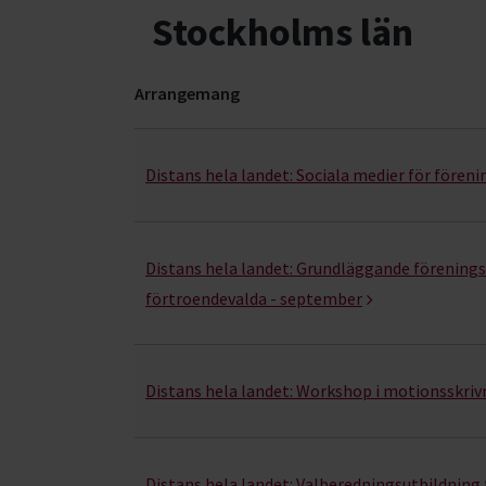
Stockholms län
Arrangemang
Föreningen – från idé till praktik- kurser, stud
Distans hela landet:
Sociala medier för föreni
Distans hela landet:
Grundläggande förenings-
förtroendevalda - september
Distans hela landet:
Workshop i motionsskrivni
Distans hela landet:
Valberedningsutbildning 