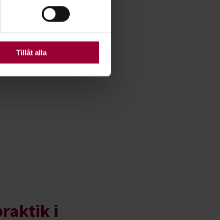
ats. Vissa kakor är
Tillåt alla
praktik
i