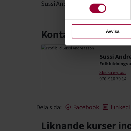
Sussi Andreasson
eller dra tillbaka ditt samtyc
För att du ska få en så bra 
nödvändiga för att webbplats
Kontakt
Avvisa
Sussi Andr
Folkbildningsu
Skicka e-post
070-910 79 14
Dela sida:
Facebook
Linked
Liknande kurser i