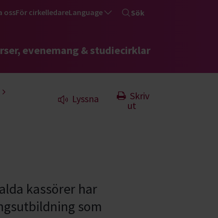
a oss
För cirkelledare
Language
Sök
rser, evenemang & studiecirklar
Skriv
Lyssna
ut
alda kassörer har
ngsutbildning som