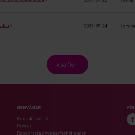
valda
2026-09-24
torsdag
Visa fler
GENVÄGAR
FÖL
Kontakta oss
Press
Rapportera om missförhållanden