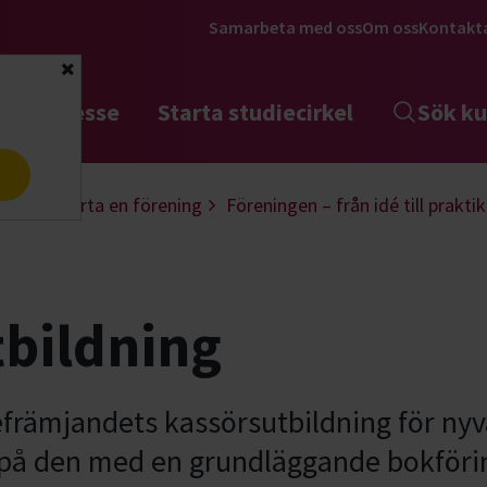
Samarbeta med oss
Om oss
Kontakt
Stäng
tta intresse
Starta studiecirkel
Sök ku
a
ling
Starta en förening
Föreningen – från idé till praktik
bildning
efrämjandets kassörsutbildning för nyv
a på den med en grundläggande bokföri