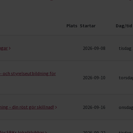
Plats
Startar
Dag/tid
iecirklar & evenemang (18 rader)
ngar
2026-09-08
tisdag 
 och styrelseutbildning för
2026-09-10
torsdag
ng – din röst gör skillnad!
2026-09-16
onsdag 
för SBKs lokalklubbar
2026-09-22
tisdag 