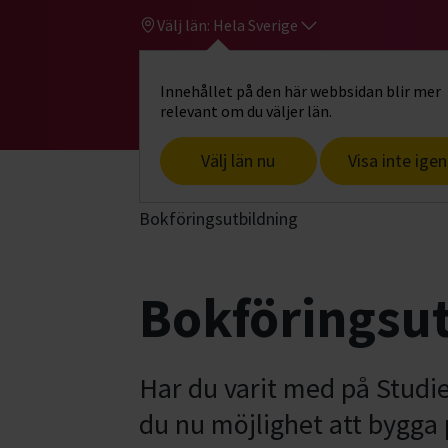
Välj län:
Hela Sverige
Innehållet på den här webbsidan blir mer
Hi
Gå till studiefrämjandets startsid
relevant om du väljer län.
Välj län nu
Visa inte igen
Start
Hitta intresse
Föreningsutveck
Bokföringsutbildning
Bokföringsut
Har du varit med på Studi
du nu möjlighet att bygg