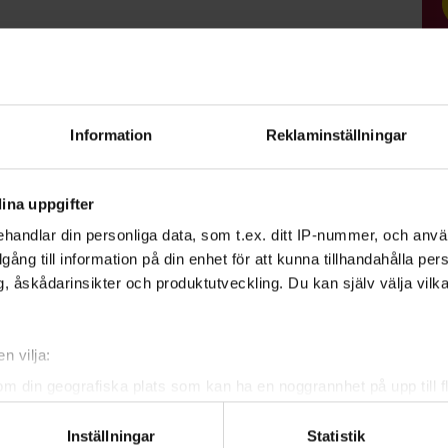
ig redan idag!
ör dig som tillhör en förening som
Information
Reklaminställningar
ets medlems- och
ina uppgifter
en, men inte dyker upp utan att ha
handlar din personliga data, som t.ex. ditt IP-nummer, och anv
t på 250 kr.
illgång till information på din enhet för att kunna tillhandahålla pe
, åskådarinsikter och produktutveckling. Du kan själv välja vilk
n vilja:
om din geografiska plats som kan ha en noggrannhet på upp till f
genom att aktivt skanna den för specifika kännetecken (fingeravt
Inställningar
Statistik
rsonliga uppgifter behandlas och ställ in dina preferenser i
deta