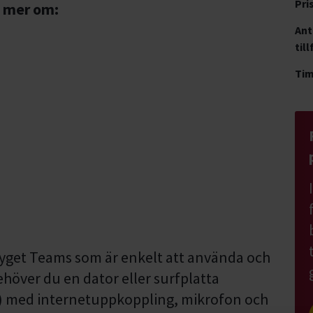
Pri
g mer om:
Ant
till
Ti
rktyget Teams som är enkelt att använda och
behöver du en dator eller surfplatta
) med internetuppkoppling, mikrofon och