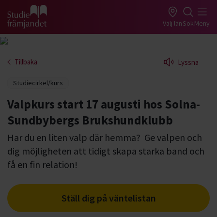
Gå till studiefrämjandets startsida
Välj län
Sök
Meny
Tillbaka
Lyssna
Studiecirkel/kurs
Valpkurs start 17 augusti hos Solna-
Sundbybergs Brukshundklubb
Har du en liten valp där hemma? Ge valpen och
dig möjligheten att tidigt skapa starka band och
få en fin relation!
Ställ dig på väntelistan