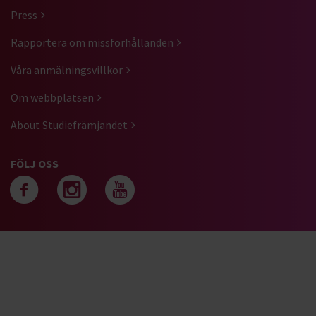
Press
Rapportera om missförhållanden
Våra anmälningsvillkor
Om webbplatsen
About Studiefrämjandet
FÖLJ OSS
Följ oss på facebook
Följ oss på instagra
Följ oss på yout