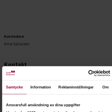
Kursledare
Anne Sjölander
Kontakt
Josefin Hamilton
Folkbildningsutvecklare Hund
Samtycke
Information
Reklaminställningar
Om
Skicka e-post
Ansvarsfull användning av dina uppgifter