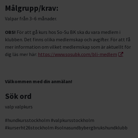
Målgrupp/krav:
Valpar från 3–6 månader.
OBS!
För att gå kurs hos So-Su BK ska du vara medlem i
klubben. Det finns olika medlemskap och avgifter. För att få
mer information om vilket medlemskap som är aktuellt för
dig läs mer här:
https://www.sosubk.com/bli-medlem
Välkommen med din anmälan!
Sök ord
valp valpkurs
#hundkursstockholm #valpkursstockholm
#kurserht26stockholm #solnasundbybergbrukshundklubb