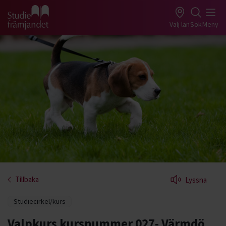
Gå till studiefrämjandets startsida
Välj län
Sök
Meny
Tillbaka
Lyssna
Studiecirkel/kurs
Valpkurs kursnummer 027- Värmdö