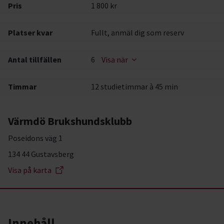
Pris
1 800 kr
Platser kvar
Fullt, anmäl dig som reserv
Antal tillfällen
6
Visa när
Timmar
12 studietimmar à 45 min
Värmdö Brukshundsklubb
Poseidons väg 1
134 44 Gustavsberg
Visa på karta
Innehåll