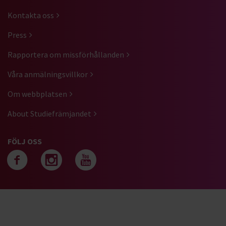
Kontakta oss
Press
Rapportera om missförhållanden
Våra anmälningsvillkor
Om webbplatsen
About Studiefrämjandet
FÖLJ OSS
Följ oss på facebook
Följ oss på instagra
Följ oss på yout