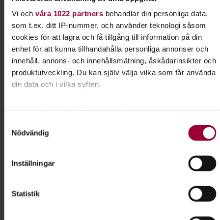
Vi och
våra 1022 partners
behandlar din personliga data,
som t.ex. ditt IP-nummer, och använder teknologi såsom
cookies för att lagra och få tillgång till information på din
Dela:
Facebook
LinkedIn
E-mail
enhet för att kunna tillhandahålla personliga annonser och
innehåll, annons- och innehållsmätning, åskådarinsikter och
produktutveckling. Du kan själv välja vilka som får använda
Valpkunskap
din data och i vilka syften.
Funderar du på att skaffa hund? Kanske har du just
Med din tillåtelse skulle vi även vilja:
hämtat din första valp? På en valpkurs skapar du
Samla in information om din geografiska plats som
Samtyckesval
god kontakt med din hund och lägger grunden för
Nödvändig
kan ha en noggrannhet på upp till flera meter
vidare träning.
Identifiera din enhet genom att aktivt skanna den för
specifika kännetecken (fingeravtryck)
Inställningar
Läs mer om ämnet
Ta reda på mer om hur dina personliga uppgifter behandlas
och ställ in dina preferenser i
detaljsektionen
. Du kan
Statistik
ändra eller dra tillbaka ditt samtycke när som helst från
cookie-förklaringen.
Liknande kurser inom
Valpkunskap
i