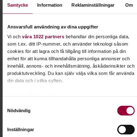
Samtycke
Information
Reklaminställningar
Om
Kursen bedrivs som studiecirkel i samarbete med
Studiefrämjandet
Ansvarsfull användning av dina uppgifter
Det är obligatoriskt att din hund har giltiga vaccinationer
Vi och
våra 1022 partners
behandlar din personliga data,
enligt SKK’s regelverk.
som t.ex. ditt IP-nummer, och använder teknologi såsom
cookies för att lagra och få tillgång till information på din
Varmt välkomna!
enhet för att kunna tillhandahålla personliga annonser och
innehåll, annons- och innehållsmätning, åskådarinsikter och
Sökord
produktutveckling. Du kan själv välja vilka som får använda
Valpkurs inlärning hund SSBK dagtid
din data och i vilka syften.
#hundkursvt26 #valpkurs #stockholmsödrabrukshundklub
Med din tillåtelse skulle vi även vilja:
Samla in information om din geografiska plats som
Kursledare
Samtyckesval
Nödvändig
kan ha en noggrannhet på upp till flera meter
Janet Borg
Identifiera din enhet genom att aktivt skanna den för
specifika kännetecken (fingeravtryck)
Inställningar
Ta reda på mer om hur dina personliga uppgifter behandlas