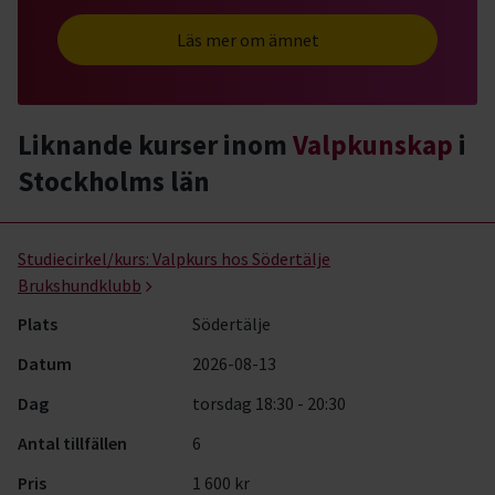
Läs mer om ämnet
Liknande kurser inom
Valpkunskap
i
Stockholms län
Valpkunskap- kurser, studiecirklar & evenemang (13 rader)
Studiecirkel/kurs:
Valpkurs hos Södertälje
Brukshundklubb
Plats
Södertälje
Datum
2026-08-13
Dag
torsdag 18:30 - 20:30
Antal tillfällen
6
Pris
1 600 kr