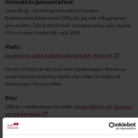
Instruktör/presentation:
Janet Borg
-
Certifierad instruktör i Svenska
Brukshundsklubben sedan 1998, där jag haft många kurser
genom åren. Tävlat på elitnivå i bruksgrenarna, spår, skydds,
IPO och vann Schäfer SM i spår 2006.
Plats:
Stockholms södra Brukshundklubb SSBK- Hitta hit.
Första tillfället är det teori inne i klubbstugan. Resten av
kursen bedrivs utomhus, kläder efter väder. Vi träffas vid
klubbstugan första träffen.
Pris:
1500 kr + medlemskap hos SSBK.
Klicka HÄR för att läsa mer
om medlemskap.
Övrigt:
Medlemskap i SSBK är obligatoriskt