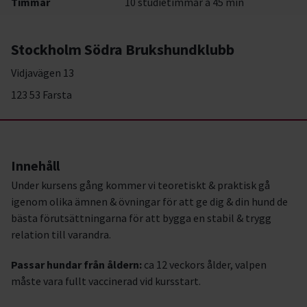
Timmar
10 studietimmar à 45 min
Stockholm Södra Brukshundklubb
Vidjavägen 13
123 53 Farsta
Innehåll
Under kursens gång kommer vi teoretiskt & praktisk gå
igenom olika ämnen & övningar för att ge dig & din hund de
bästa förutsättningarna för att bygga en stabil & trygg
relation till varandra.
Passar hundar från åldern:
ca 12 veckors ålder, valpen
måste vara fullt vaccinerad vid kursstart.