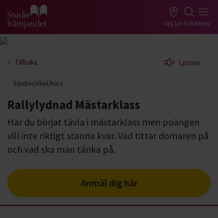
Gå till studiefrämjandets startsida
Välj län
Sök
Meny
Tillbaka
Lyssna
Studiecirkel/kurs
Rallylydnad Mästarklass
Har du börjat tävla i mästarklass men poängen
vill inte riktigt stanna kvar. Vad tittar domaren på
och vad ska man tänka på.
Anmäl dig här