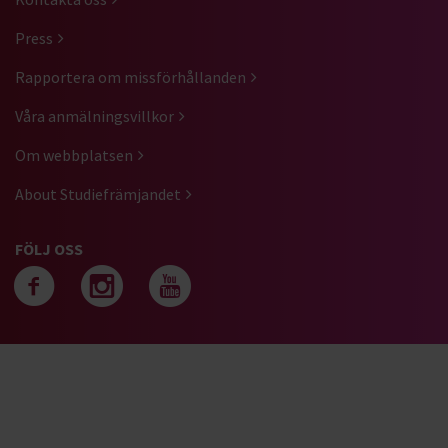
Press
Rapportera om missförhållanden
Våra anmälningsvillkor
Om webbplatsen
About Studiefrämjandet
FÖLJ OSS
Följ oss på facebook
Följ oss på instagra
Följ oss på yout