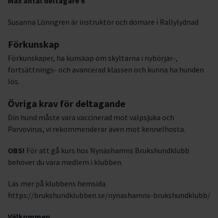
Max antal deltagare 6
Susanna Lönngren är instruktör och domare i Rallylydnad
Förkunskap
Förkunskaper, ha kunskap om skyltarna i nybörjar-,
fortsättnings- och avancerad klassen och kunna ha hunden
lös.
Övriga krav för deltagande
Din hund måste vara vaccinerad mot valpsjuka och
Parvovirus, vi rekommenderar även mot kennelhosta.
OBS!
För att gå kurs hos Nynäshamns Brukshundklubb
behöver du vara medlem i klubben.
Läs mer på klubbens hemsida
https://brukshundklubben.se/nynashamns-brukshundklubb/
Välkommen