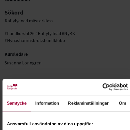
Sökord
Rallylydnad mästarklass
#hundkursht26 #Rallylydnad #NyBK
#Nynäshamnsbrukshundklubb
Kursledare
Susanna Lönngren
Kontakt
Samtycke
Information
Reklaminställningar
Om
Josefin Hamilton
Folkbildningsutvecklare Hund
Skicka e-post
Ansvarsfull användning av dina uppgifter