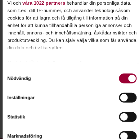
Vi och
våra 1022 partners
behandlar din personliga data,
som t.ex. ditt IP-nummer, och använder teknologi såsom
cookies för att lagra och få tillgång till information på din
enhet för att kunna tillhandahålla personliga annonser och
Dela:
Facebook
LinkedIn
E-mail
innehåll, annons- och innehållsmätning, åskådarinsikter och
produktutveckling. Du kan själv välja vilka som får använda
Lydnad för alla hundar
din data och i vilka syften.
Har du en hund som vill lära sig nya tricks? Gillar
Med din tillåtelse skulle vi även vilja:
du att tävla? Prova rallylydnad!
Samla in information om din geografiska plats som
Samtyckesval
Nödvändig
kan ha en noggrannhet på upp till flera meter
Identifiera din enhet genom att aktivt skanna den för
Läs mer om ämnet
specifika kännetecken (fingeravtryck)
Inställningar
Ta reda på mer om hur dina personliga uppgifter behandlas
och ställ in dina preferenser i
detaljsektionen
. Du kan
Liknande kurser inom
Lydnad
i
Statistik
ändra eller dra tillbaka ditt samtycke när som helst från
cookie-förklaringen.
Stockholms län
Marknadsföring