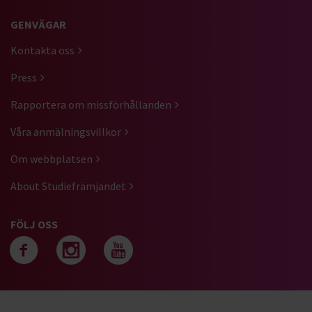
GENVÄGAR
Kontakta oss
Press
Rapportera om missförhållanden
Våra anmälningsvillkor
Om webbplatsen
About Studiefrämjandet
FÖLJ OSS
Följ oss på facebook
Följ oss på instagra
Följ oss på yout