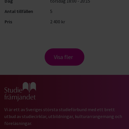
Dag
torsdag 18:00 - 20:15
Antal tillfällen
5
Pris
2 400 kr
Visa fler
Gå till studiefrämjandets startsida
Vi är ett av Sveriges största studieförbund med ett brett
utbud av studiecirklar, utbildningar, kulturarrangemang och
föreläsningar.