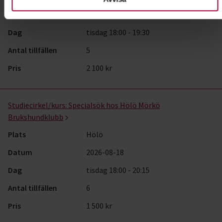
Datum
2026-08-18
Dag
tisdag 18:00 - 19:30
Antal tillfällen
5
Pris
2 100 kr
Studiecirkel/kurs:
Specialsök hos Hölö Mörkö
Brukshundklubb
Plats
Hölö
Datum
2026-08-18
Dag
tisdag 18:00 - 20:15
Antal tillfällen
6
Pris
1 500 kr