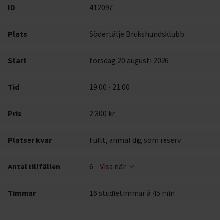
ID
412097
Plats
Södertälje Brukshundsklubb
Start
torsdag 20 augusti 2026
Tid
19:00 - 21:00
Pris
2 300 kr
Platser kvar
Fullt, anmäl dig som reserv
Antal tillfällen
6
Visa när
Timmar
16 studietimmar à 45 min