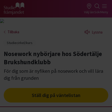
Gå till studiefrämjandets startsida
Välj län
Sök
Meny
Tillbaka
Lyssna
Studiecirkel/kurs
Nosework nybörjare hos Södertälje
Brukshundklubb
För dig som är nyfiken på nosework och vill lära
dig från grunden
Ställ dig på väntelistan