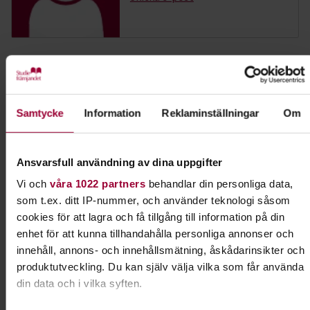
Dela:
Facebook
LinkedIn
E-mail
Samtycke
Information
Reklaminställningar
Om
Nosarbete
Lär din hund att bli ännu bättre på att dofta sig
Ansvarsfull användning av dina uppgifter
fram. I Nose work får hunden använda en av sina
Vi och
våra 1022 partners
behandlar din personliga data,
främsta egenskaper - sitt fantastiska luktsinne.
som t.ex. ditt IP-nummer, och använder teknologi såsom
cookies för att lagra och få tillgång till information på din
Läs mer om ämnet
enhet för att kunna tillhandahålla personliga annonser och
innehåll, annons- och innehållsmätning, åskådarinsikter och
produktutveckling. Du kan själv välja vilka som får använda
din data och i vilka syften.
Liknande kurser inom
Nosarbete
i