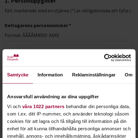
1. Personuppgifter
Fält markerade med en stjärna (*) är obligatoriska att fylla i.
Deltagarens personnummer *
Format: ÅÅÅÅMMDD-XXXX
LMA-nummer
Samtycke
Information
Reklaminställningar
Om
Förnamn *
Ansvarsfull användning av dina uppgifter
Efternamn *
Vi och
våra 1022 partners
behandlar din personliga data,
som t.ex. ditt IP-nummer, och använder teknologi såsom
cookies för att lagra och få tillgång till information på din
enhet för att kunna tillhandahålla personliga annonser och
E-postadress *
innehåll, annons- och innehållsmätning, åskådarinsikter