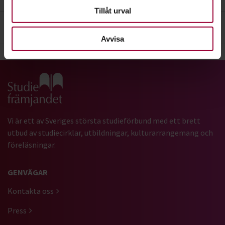
Tillåt urval
4
. Betalningsinformation
Avvisa
Gå till studiefrämjandets startsida
Vi är ett av Sveriges största studieförbund med ett brett
utbud av studiecirklar, utbildningar, kulturarrangemang och
föreläsningar.
GENVÄGAR
Kontakta oss
Press