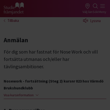
Gå till studiefrämjandets startsida
Välj län
Sök
Meny
Tillbaka
Lyssna
Anmälan
För dig som har fastnat för Nose Work och vill
fortsätta utmanas och/eller har
tävlingsambitioner.
Nosework - fortsättning (Steg 2) kursnr 023 hos Värmdö
Brukshundklubb
Visa kursinformation