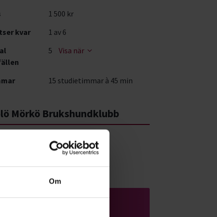
s
1 500 kr
tser kvar
1
av 6
al
5
Visa när
fällen
mmar
15 studietimmar à 45 min
lö Mörkö Brukshundklubb
7
 71 Hölö
Om
Hund & husdjur