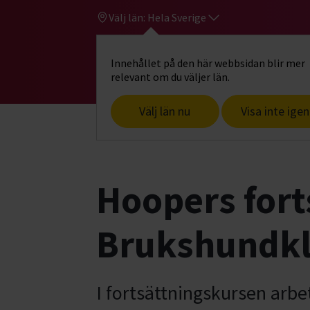
Välj län:
Hela Sverige
Innehållet på den här webbsidan blir mer
Hi
Gå till studiefrämjandets startsid
relevant om du väljer län.
Välj län nu
Visa inte igen
Start
Hitta intresse
Hund & husdjur
Hoopers fort
Brukshundk
I fortsättningskursen arbe