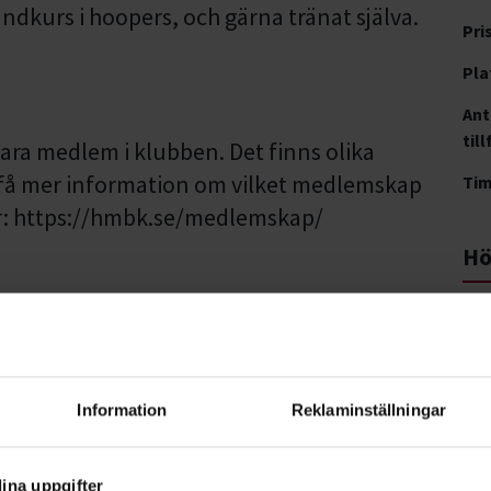
undkurs i hoopers, och gärna tränat själva.
Pri
Pla
Ant
till
ara medlem i klubben. Det finns olika
 få mer information om vilket medlemskap
Ti
här: https://hmbk.se/medlemskap/
Hö
Wij 
153
Information
Reklaminställningar
ina uppgifter