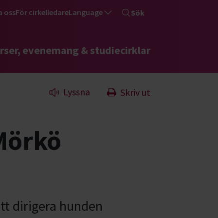
a oss
För cirkelledare
Language
Sök
rser, evenemang & studiecirklar
Lyssna
Skriv ut
Mörkö
tt dirigera hunden