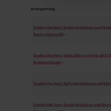
Arrangemang
Hund & husdjur- kurser, studiecirklar & evenema
Studiecirkel/kurs:
Brukslydnadskurs med Monic
Mästa-Sigtuna BK
Studiecirkel/kurs:
Valpträffar i sommar på DTB
Brukshundklubb
Studiecirkel/kurs:
Rallylydnad/Avancerad Mäst
Studiecirkel/kurs:
Brukslydnadskurs med Monic