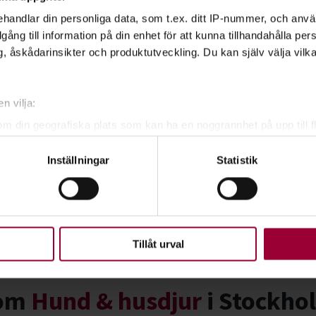
milton
handlar din personliga data, som t.ex. ditt IP-nummer, och anv
utvecklare Hund
illgång till information på din enhet för att kunna tillhandahålla pe
, åskådarinsikter och produktutveckling. Du kan själv välja vilk
n vilja:
om din geografiska plats som kan ha en noggrannhet på upp till f
genom att aktivt skanna den för specifika kännetecken (fingeravt
Inställningar
Statistik
rsonliga uppgifter behandlas och ställ in dina preferenser i
deta
ke när som helst från cookie-förklaringen.
upplevelse som möjligt använder vi kakor (cookies) på vår webbpl
en ska fungera. Andra är valbara.
Tillåt urval
In
E-mail
nom
Hund & husdjur
i Stockho