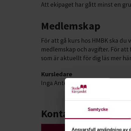
Att ekipaget har gått minst en gr
Medlemskap
För att gå kurs hos HMBK ska du v
medlemskap och avgifter. För att
som är aktuellt för dig läs mer 
Kursledare
Inga Antelius
Samtycke
Kontakt
Ansvarsfull användning av d