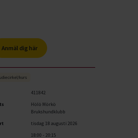
Anmäl dig här
udiecirkel/kurs
411842
ts
Hölö Mörkö
Brukshundklubb
rt
tisdag 18 augusti 2026
18:00 - 20:15