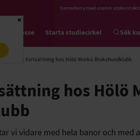
Samarbeta med oss
Om oss
Kontakt
Stäng
tta intresse
Starta studiecirkel
Sök ku
a
Hoopers fortsättning hos Hölö Mörkö Brukshundklubb
sättning hos Hölö 
lubb
tar vi vidare med hela banor och med a