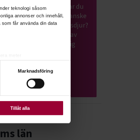
Har du hund eller planerar du
änder teknologi såsom
att skaffa en valp? Eller kanske
rsonliga annonser och innehåll,
a som får använda din data
en katt eller ett annat husdjur?
Grattis! Det finns massor av
roliga saker du kan lära dig
tillsammans med andra
lera meter
djurägare.
ryck)
Marknadsföring
ljsektionen
. Du kan ändra
Läs mer om ämnet
ats. Vissa kakor är
Tillåt alla
lms län