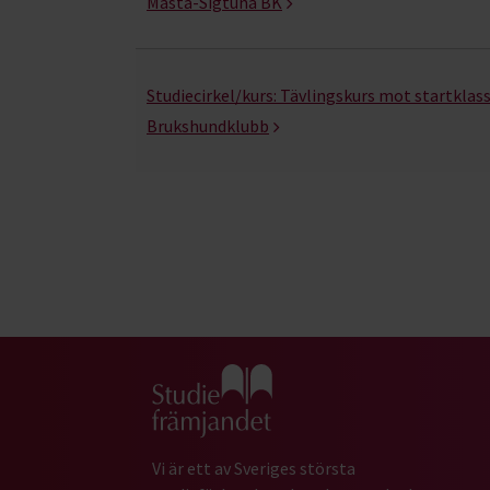
Mästa-Sigtuna BK
Studiecirkel/kurs:
Tävlingskurs mot startklas
Brukshundklubb
Gå till studiefrämjandets startsida
Vi är ett av Sveriges största