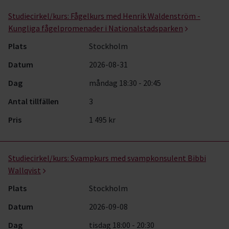
Utflykter- kurser, studiecirklar & evenemang (5 rader)
Studiecirkel/kurs:
Fågelkurs med Henrik Waldenström -
Kungliga fågelpromenader i Nationalstadsparken
Plats
Stockholm
Datum
2026-08-31
Dag
måndag 18:30 - 20:45
Antal tillfällen
3
Pris
1 495 kr
Studiecirkel/kurs:
Svampkurs med svampkonsulent Bibbi
Wallqvist
Plats
Stockholm
Datum
2026-09-08
Dag
tisdag 18:00 - 20:30