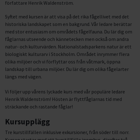
författare Henrik Waldenström.
Syftet med kursen är att visa på det rika fågellivet med det
historiska landskapet som en bakgrund. Vår ledare berättar
med stor entusiasm om områdets fågelfauna. Du lär dig om
fåglarnas utseende och kännetecken men också om andra
natur- och kulturvärden. Nationalstadsparkens natur är ett
biologiskt kulturarv i Stockholm. Området inrymmer flera
olika miljöer och vi förflyttar oss från våtmark, öppna
landskap till urbana miljöer. Du lär dig om olika fågelarter
längs med vägen.
Vi följer upp vårens lyckade kurs med vår populäre ledare
Henrik Waldenström! Hösten är flyttfåglarnas tid med
sträckande och rastande fåglar!
Kursupplägg
Tre kurstillfällen inklusive exkursioner, från söder till norr.
Kursen startar med ett kurstillfälle inomhus, därefter två