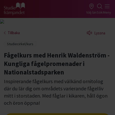
Gå till studiefrämjandets startsida
Välj län
Sök
Meny
Tillbaka
Lyssna
Studiecirkel/kurs
Fågelkurs med Henrik Waldenström -
Kungliga fågelpromenader i
Nationalstadsparken
Inspirerande fågelkurs med välkänd ornitolog
där du lär dig om områdets varierande fågelliv
mitt i storstaden. Med fåglar i kikaren, håll ögon
och öron öppna!