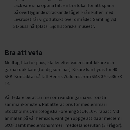
tack vare sina öppna fält en bra lokal för att spana
på överflygande sträckande fågel. Från kullen med
Livsröset får vi god utsikt över området. Samling vid
SL-buss hållplats "Sjöhistoriska museet".
Bra att veta
Medtag fika för paus, kläder efter väder samt kikare och
gärna tubkikare (för dig som har). Kikare kan hyras för 40
SEK. Kontakta i så fall Henrik Waldenström SMS 070-536 73
14.
Vår ledare berättar mer om vandringarna vid första
sammankomsten. Rabatterat pris för medlemmar i
Stockholms Ornitologiska Förening StOF, 10% rabatt. Vid
anmälan på vår hemsida, vänligen uppge att du är medlem i
StOF samt medlemsnummer i meddelanderutan (3.Frågor).