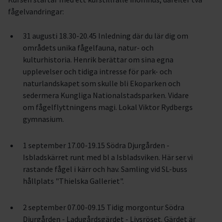
fågelvandringar:
31 augusti 18.30-20.45 Inledning där du lär dig om
områdets unika fågelfauna, natur- och
kulturhistoria. Henrik berättar om sina egna
upplevelser och tidiga intresse för park- och
naturlandskapet som skulle bli Ekoparken och
sedermera Kungliga Nationalstadsparken. Vidare
om fågelflyttningens magi. Lokal Viktor Rydbergs
gymnasium.
1 september 17.00-19.15 Södra Djurgården -
Isbladskärret runt med bl a Isbladsviken. Här ser vi
rastande fågel i kärr och hav. Samling vid SL-buss
hållplats "Thielska Galleriet".
2 september 07.00-09.15 Tidig morgontur Södra
Djurgården - Ladugårdsgärdet - Livsröset. Gärdet är