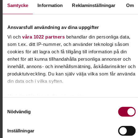
Kontakt
Samtycke
Information
Reklaminställningar
Om
Josefin Hamilton
Ansvarsfull användning av dina uppgifter
Folkbildningsutvecklare Hund
Vi och
våra 1022 partners
behandlar din personliga data,
Skicka e-post
som t.ex. ditt IP-nummer, och använder teknologi såsom
cookies för att lagra och få tillgång till information på din
enhet för att kunna tillhandahålla personliga annonser och
innehåll, annons- och innehållsmätning, åskådarinsikter och
produktutveckling. Du kan själv välja vilka som får använda
Dela:
Facebook
LinkedIn
E-mail
din data och i vilka syften.
Nosarbete
Med din tillåtelse skulle vi även vilja:
Samla in information om din geografiska plats som
Samtyckesval
Lär din hund att bli ännu bättre på att dofta sig
Nödvändig
kan ha en noggrannhet på upp till flera meter
fram. I Nose work får hunden använda en av sina
Identifiera din enhet genom att aktivt skanna den för
främsta egenskaper - sitt fantastiska luktsinne.
specifika kännetecken (fingeravtryck)
Inställningar
Ta reda på mer om hur dina personliga uppgifter behandlas