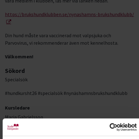
vara medlem i klubben, läs mer via länken nedan.
https://brukshundklubben.se/nynashamns-brukshundklubb/
Din hund måste vara vaccinerad mot valpsjuka och
Parvovirus, vi rekommenderar även mot kennelhosta.
Välkommen!
Sökord
Specialsök
#hundkursht26 #specialsök #nynäshamnsbrukshundklubb
Kursledare
Maria Gabrielsson