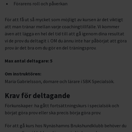
Förarens roll och påverkan
För att få ut så mycket som möjligt av kursen är det viktigt
att man tränar mellan varje coachingtillfälle. Vi kommer
även att lägga en hel del tid till att gå igenom dina resultat
vi de prov du deltagit i. OM du ännu inte har påbörjat att göra
prov är det bra om du gör en del träningsprov.
Max antal deltagare: 5
Om instruktören:
Maria Gabrielsson, domare och lärare i SBK Specialsök.
Krav för deltagande
Förkunskaper: ha gått fortsättningskurs i specialsök och
börjat göra prov eller ska precis börja göra prov.
För att gå kurs hos Nynäshamns Brukshundklubb behöver du