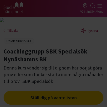
Gå till studiefrämjandets startsida
Välj län
Sök
Meny
Tillbaka
Lyssna
Studiecirkel/kurs
Coachinggrupp SBK Specialsök –
Nynäshamns BK
Denna kurs vänder sig till dig som har börjat göra
prov eller som tänker starta inom några månader
till prov i SBK Specialsök
Ställ dig på väntelistan