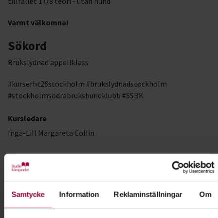
tillfället 17/8 teori - utan hund
Varmt välkomna!
Sökord
Brukslydnad appellklass
#kurserht26stockholm #brukslydnadstockholm
#stockholmsödrabrukshundklubb #SSBK
Kursledare
Inga-Lill Margareta Collin
Kontakt
Samtycke
Information
Reklaminställningar
Om
Josefin Hamilton
Folkbildningsutvecklare Hund