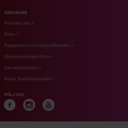
GENVÄGAR
Kontakta oss
Press
Rapportera om missförhållanden
Våra anmälningsvillkor
Om webbplatsen
About Studiefrämjandet
FÖLJ OSS
Följ oss på facebook
Följ oss på instagra
Följ oss på yout