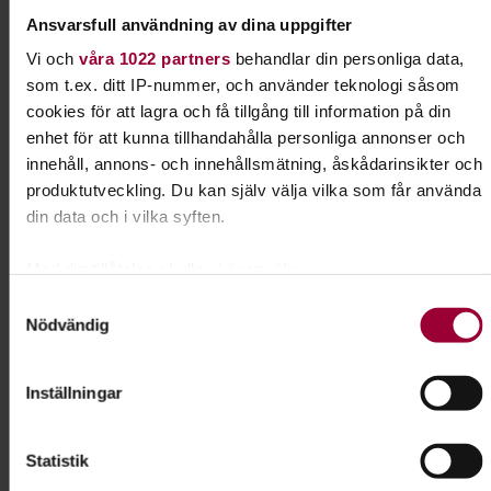
Ansvarsfull användning av dina uppgifter
Skicka e-post
Vi och
våra 1022 partners
behandlar din personliga data,
som t.ex. ditt IP-nummer, och använder teknologi såsom
cookies för att lagra och få tillgång till information på din
enhet för att kunna tillhandahålla personliga annonser och
Dela:
Facebook
LinkedIn
E-mail
innehåll, annons- och innehållsmätning, åskådarinsikter och
produktutveckling. Du kan själv välja vilka som får använda
din data och i vilka syften.
Hund & husdjur
Med din tillåtelse skulle vi även vilja:
Har du hund eller planerar du att skaffa en valp?
Samla in information om din geografiska plats som
Samtyckesval
Eller kanske en katt eller ett annat husdjur?
Nödvändig
kan ha en noggrannhet på upp till flera meter
Grattis! Det finns massor av roliga saker du kan
Identifiera din enhet genom att aktivt skanna den för
lära dig tillsammans med andra djurägare.
specifika kännetecken (fingeravtryck)
Inställningar
Ta reda på mer om hur dina personliga uppgifter behandlas
Läs mer om ämnet
och ställ in dina preferenser i
detaljsektionen
. Du kan
Statistik
ändra eller dra tillbaka ditt samtycke när som helst från
cookie-förklaringen.