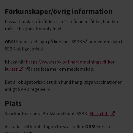
Förkunskaper/övrig information
Passar hundar från åldern: ca 12 månaders ålder, hunden
måste ha god allmänlydnad
OBS!
För att deltaga på kurs hos SSBK så är medlemskap i
SSBK obligatoriskt.
Klicka här
https://www.ssbk.online/anmälningsvillkor-
kurser
för att läsa mer om medlemskap.
Det är obligatoriskt att din hund har giltiga vaccinationer
enligt SKK’s regelverk.
Plats
Stockholms södra Brukshundklubb SSBK-
Hitta hit.
Vi träffas vid klubbstugan första träffen
OBS!
Första