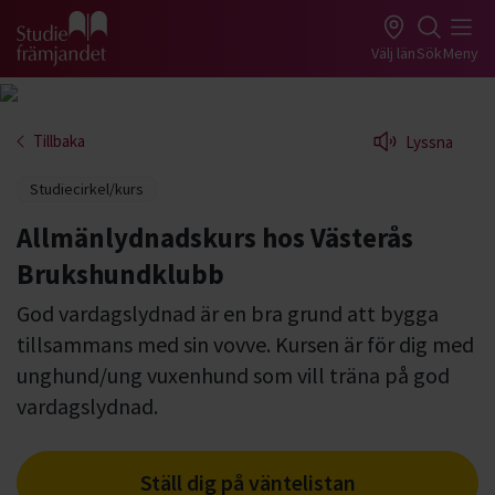
Gå till studiefrämjandets startsida
Välj län
Sök
Meny
Tillbaka
Lyssna
Studiecirkel/kurs
Allmänlydnadskurs hos Västerås
Brukshundklubb
God vardagslydnad är en bra grund att bygga
tillsammans med sin vovve. Kursen är för dig med
unghund/ung vuxenhund som vill träna på god
vardagslydnad.
Ställ dig på väntelistan