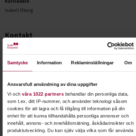
Kursledare
Isabell Öberg
Kontakt
Lovisa Palmblad
Folkbildningsutvecklare,
Samtycke
Information
Reklaminställningar
Om
Profilområdesansvarig Djur
Skicka e-post
08-555 352 78
Ansvarsfull användning av dina uppgifter
Vi och
våra 1022 partners
behandlar din personliga data,
som t.ex. ditt IP-nummer, och använder teknologi såsom
Dela:
Facebook
LinkedIn
E-mail
cookies för att lagra och få tillgång till information på din
enhet för att kunna tillhandahålla personliga annonser och
innehåll, annons- och innehållsmätning, åskådarinsikter och
Lydnad för alla hundar
produktutveckling. Du kan själv välja vilka som får använda