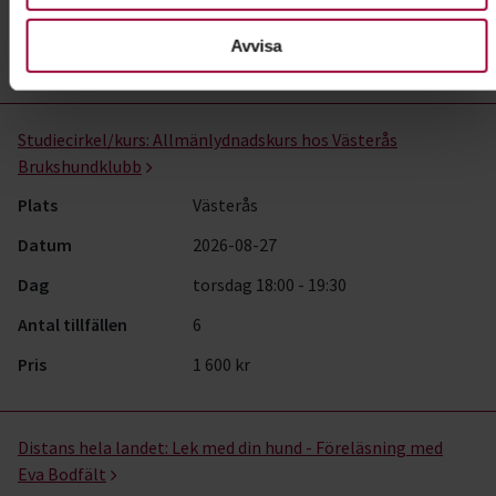
Antal tillfällen
2
Avvisa
Pris
1 000 kr
Studiecirkel/kurs:
Allmänlydnadskurs hos Västerås
Brukshundklubb
Plats
Västerås
Datum
2026-08-27
Dag
torsdag 18:00 - 19:30
Antal tillfällen
6
Pris
1 600 kr
Distans hela landet:
Lek med din hund - Föreläsning med
Eva Bodfält