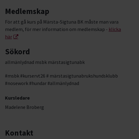
Medlemskap
För att gå kurs på Märsta-Sigtuna BK måste man vara
medlem, för mer information om medlemskap -
klicka
här
Sökord
allmänlydnad msbk märstasigtunabk
#msbk #kurservt26 # märstasigtunabrukshundsklubb
#nosework #hundar #allmänlydnad
Kursledare
Madelene Broberg
Kontakt