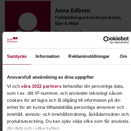
Anna Edbom
Folkbildningsutvecklare Natur,
Djur & Miljö
Skicka e-post
Samtycke
Information
Reklaminställningar
Om
Dela:
Facebook
LinkedIn
E-mail
Ansvarsfull användning av dina uppgifter
Lydnad för alla hundar
Vi och
våra 1022 partners
behandlar din personliga data,
som t.ex. ditt IP-nummer, och använder teknologi såsom
Har du en hund som vill lära sig nya tricks? Gillar
cookies för att lagra och få tillgång till information på din
du att tävla? Prova rallylydnad!
enhet för att kunna tillhandahålla personliga annonser och
innehåll, annons- och innehållsmätning, åskådarinsikter och
Läs mer om ämnet
produktutveckling. Du kan själv välja vilka som får använda
din data och i vilka syften.