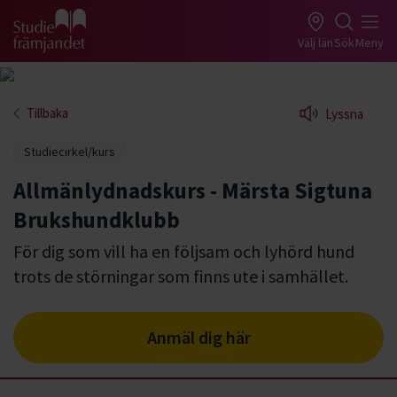
Gå till studiefrämjandets startsida
Välj län
Sök
Meny
Tillbaka
Lyssna
Studiecirkel/kurs
Allmänlydnadskurs - Märsta Sigtuna
Brukshundklubb
För dig som vill ha en följsam och lyhörd hund
trots de störningar som finns ute i samhället.
Anmäl dig här