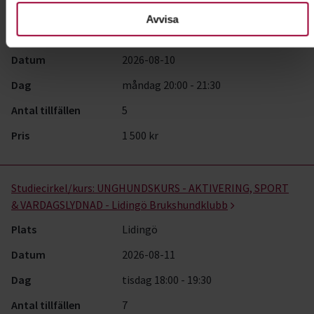
Brukshundklubb
Avvisa
Plats
Farsta
Datum
2026-08-10
Dag
måndag 20:00 - 21:30
Antal tillfällen
5
Pris
1 500 kr
Studiecirkel/kurs:
UNGHUNDSKURS - AKTIVERING, SPORT
& VARDAGSLYDNAD - Lidingö Brukshundklubb
Plats
Lidingö
Datum
2026-08-11
Dag
tisdag 18:00 - 19:30
Antal tillfällen
7