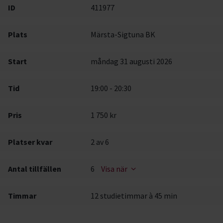
ID
411977
Plats
Märsta-Sigtuna BK
Start
måndag 31 augusti 2026
Tid
19:00 - 20:30
Pris
1 750 kr
Platser kvar
2
av 6
Antal tillfällen
6
Visa när
Timmar
12 studietimmar à 45 min