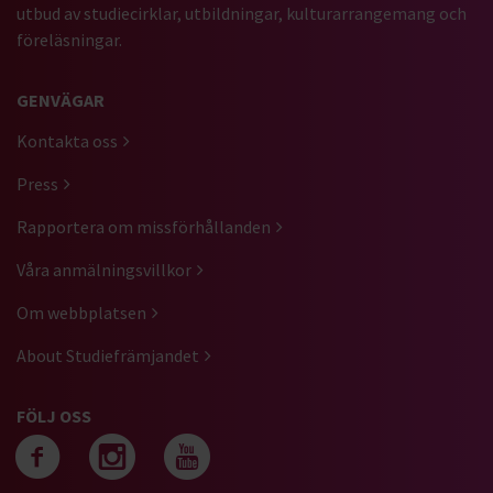
utbud av studiecirklar, utbildningar, kulturarrangemang och
föreläsningar.
GENVÄGAR
Kontakta oss
Press
Rapportera om missförhållanden
Våra anmälningsvillkor
Om webbplatsen
About Studiefrämjandet
FÖLJ OSS
Följ oss på facebook
Följ oss på instagra
Följ oss på yout