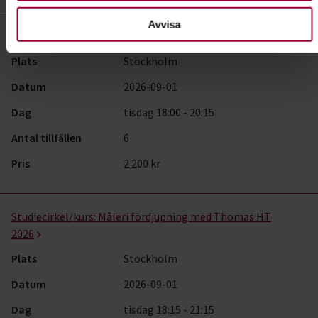
Avvisa
Studiecirkel/kurs:
Modellmåleri start september 2026
Plats
Stockholm
Datum
2026-09-01
Dag
tisdag 18:00 - 20:15
Antal tillfällen
6
Pris
2 200 kr
Studiecirkel/kurs:
Måleri fördjupning med Thomas HT
2026
Plats
Stockholm
Datum
2026-09-01
Dag
tisdag 18:15 - 21:15