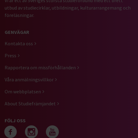
Vi är ett av Sveriges största studieförbund med ett brett
utbud av studiecirklar, utbildningar, kulturarrangemang och
föreläsningar.
GENVÄGAR
Kontakta oss
Press
Rapportera om missförhållanden
Våra anmälningsvillkor
Om webbplatsen
About Studiefrämjandet
FÖLJ OSS