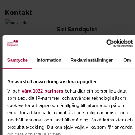
Kontakt
Siri Sandquist
Folkbildningsutvecklare
Spelkultur
Skicka e-post
Samtycke
Information
Reklaminställningar
Om
Ansvarsfull användning av dina uppgifter
Dela:
Facebook
LinkedIn
E-mail
Vi och
våra 1022 partners
behandlar din personliga data,
som t.ex. ditt IP-nummer, och använder teknologi såsom
Konst, design & hantverk
cookies för att lagra och få tillgång till information på din
enhet för att kunna tillhandahålla personliga annonser och
Teckna manga, snickra en hylla, sy en dräkt eller
innehåll, annons- och innehållsmätning, åskådarinsikter och
tillverka ett halsband. Hos Studiefrämjandet kan
produktutveckling. Du kan själv välja vilka som får använda
du skapa och utveckla din kreativitet!
din data och i vilka syften.