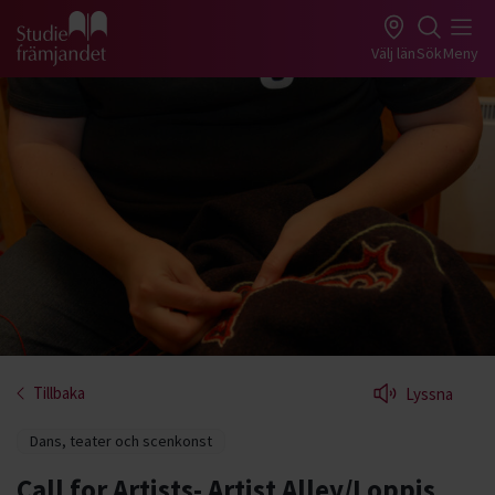
Gå till studiefrämjandets startsida
Välj län
Sök
Meny
Tillbaka
Lyssna
Dans, teater och scenkonst
Call for Artists- Artist Alley/Loppis