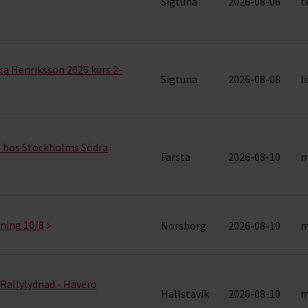
Sigtuna
2026-08-06
t
a Henriksson 2026 kurs 2-
Sigtuna
2026-08-08
l
s hos Stockholms Södra
Farsta
2026-08-10
m
äning 10/8
Norsborg
2026-08-10
m
Rallylydnad - Häverö
Hallstavik
2026-08-10
m