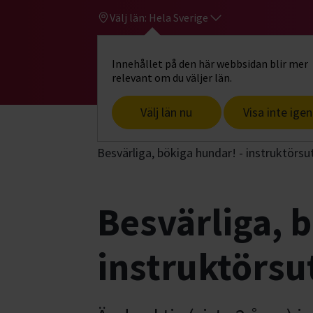
Välj län:
Hela Sverige
Innehållet på den här webbsidan blir mer
Hi
Gå till studiefrämjandets startsid
relevant om du väljer län.
Välj län nu
Visa inte igen
Start
Hitta intresse
Hund & husdjur
Besvärliga, bökiga hundar! - instruktörs
Besvärliga, 
instruktörsu