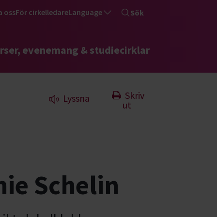
a oss
För cirkelledare
Language
Sök
rser, evenemang & studiecirklar
Skriv
Lyssna
ut
ie Schelin