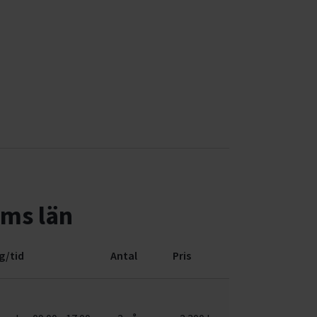
lms län
g/tid
Antal
Pris