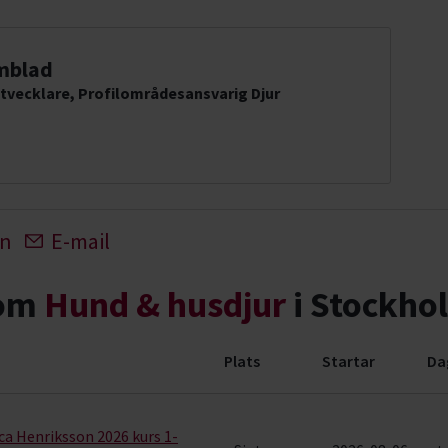
mblad
tvecklare, Profilområdesansvarig Djur
In
E-mail
nom
Hund & husdjur
i Stockho
Plats
Startar
Da
ng (145 rader)
a Henriksson 2026 kurs 1-