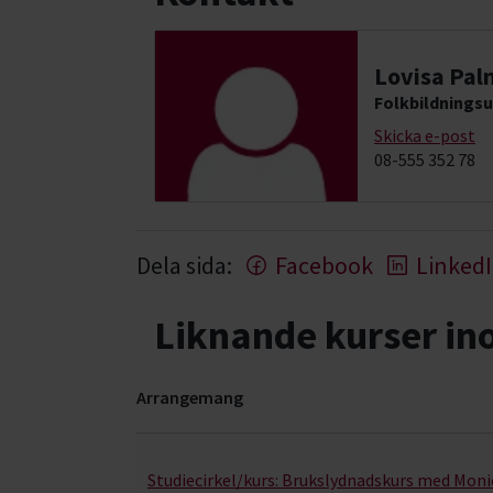
Lovisa Pal
Folkbildningsu
Skicka e-post
08-555 352 78
Dela sida:
Facebook
Linked
Liknande kurser i
Arrangemang
Hund & husdjur- kurser, studiecirklar & evenema
Studiecirkel/kurs:
Brukslydnadskurs med Monic