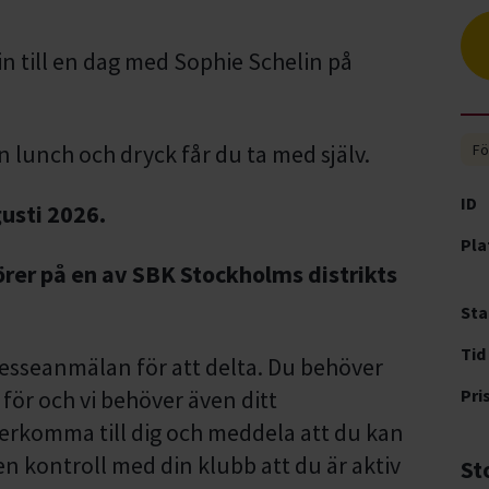
n till en dag med Sophie Schelin på
 lunch och dryck får du ta med själv.
Fö
ID
usti 2026.
Pla
örer på en av SBK Stockholms distrikts
Sta
Tid
resseanmälan för att delta. Du behöver
för och vi behöver även ditt
Pri
rkomma till dig och meddela att du kan
t en kontroll med din klubb att du är aktiv
St