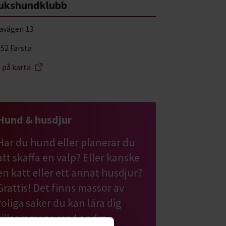
ukshundklubb
javägen 13
 52 Farsta
a på karta
Hund & husdjur
Har du hund eller planerar du
att skaffa en valp? Eller kanske
en katt eller ett annat husdjur?
Grattis! Det finns massor av
roliga saker du kan lära dig
tillsammans med andra