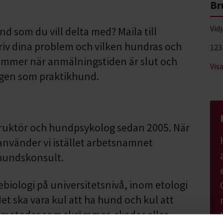
Br
Vid
nd som du vill delta med? Maila till
iv dina problem och vilken hundras och
123
kommer när anmälningstiden är slut och
Vis
agen som praktikhund.
ruktör och hundpsykolog sedan 2005. När
nvänder vi istället arbetsnamnet
hundskonsult.
biologi på universitetsnivå, inom etologi
det ska vara kul att ha hund och kul att
gsmetoder som skrämmer, skadar eller