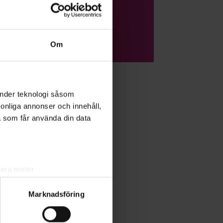
djurägare.
Läs mer om ämnet
Om
änder teknologi såsom
rsonliga annonser och innehåll,
a som får använda din data
lera meter
ryck)
Marknadsföring
ljsektionen
. Du kan ändra