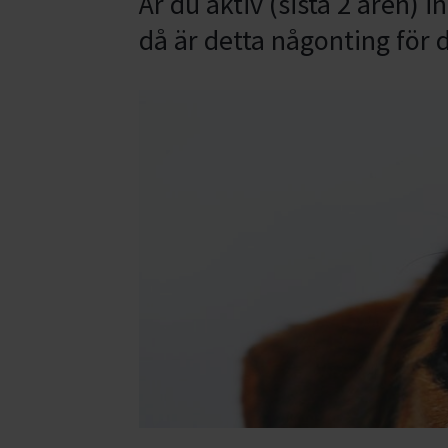
Är du aktiv (sista 2 åren) 
då är detta någonting för d