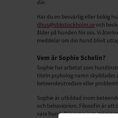
där.
Har du en besvärlig eller bökig hu
dhus@sbkstockholm.se
och beskr
ålder på hunden för oss. Vi åter
meddelar om din hund blivit utt
Vem är Sophie Schelin?
Sophie har arbetat som hundinst
titeln psykolog namn skyddades a
beteendeutredare eller problem
Sophie är utbildad inom beteende
och behaviorism. Filosofin är att 
vara hund. Där ryms inga tränin