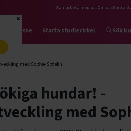
Samarbeta med oss
Om oss
Kontakt
Stäng
tta intresse
Starta studiecirkel
Sök ku
a
utveckling med Sophie Schelin
bökiga hundar! -
tveckling med Soph