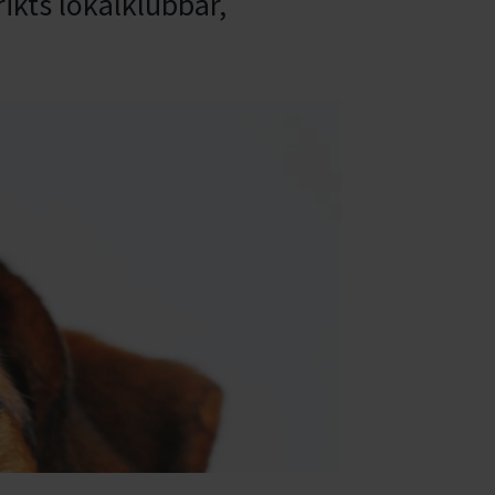
rikts lokalklubbar,