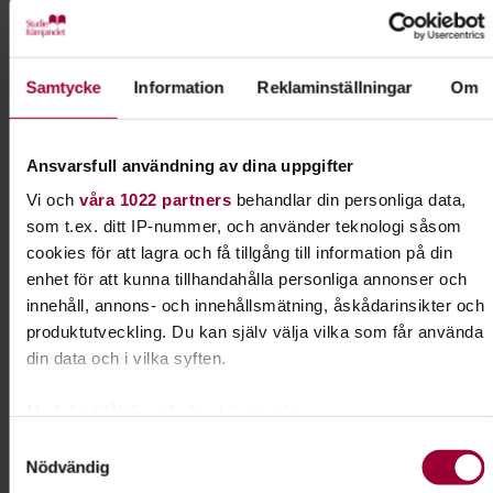
Kostnader
Aktiviteten är helt gratis, material ingår!
Samtycke
Information
Reklaminställningar
Om
Tillgänglighet
Ansvarsfull användning av dina uppgifter
lokalen är tillgänglighetsanpassad
Vi och
våra 1022 partners
behandlar din personliga data,
Med stöd av Stockholm Stad
som t.ex. ditt IP-nummer, och använder teknologi såsom
cookies för att lagra och få tillgång till information på din
enhet för att kunna tillhandahålla personliga annonser och
innehåll, annons- och innehållsmätning, åskådarinsikter och
Kontakt
produktutveckling. Du kan själv välja vilka som får använda
din data och i vilka syften.
Siri Sandquist
Med din tillåtelse skulle vi även vilja:
Folkbildningsutvecklare
Spelkultur
Samla in information om din geografiska plats som
Samtyckesval
Nödvändig
kan ha en noggrannhet på upp till flera meter
Skicka e-post