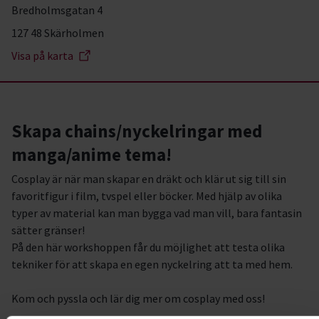
Bredholmsgatan 4
127 48 Skärholmen
Visa på karta
Skapa chains/nyckelringar med
manga/anime tema!
Cosplay är när man skapar en dräkt och klär ut sig till sin
favoritfigur i film, tvspel eller böcker. Med hjälp av olika
typer av material kan man bygga vad man vill, bara fantasin
sätter gränser!
På den här workshoppen får du möjlighet att testa olika
tekniker för att skapa en egen nyckelring att ta med hem.
Kom och pyssla och lär dig mer om cosplay med oss!