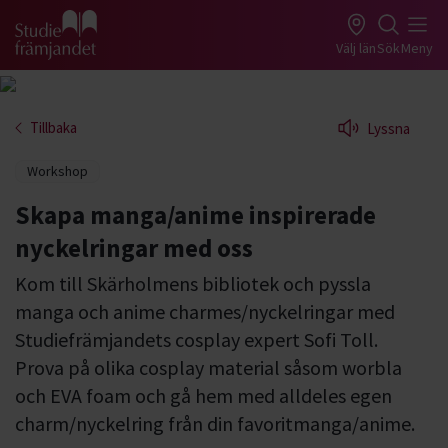
Gå till studiefrämjandets startsida
Välj län
Sök
Meny
Tillbaka
Lyssna
Workshop
Skapa manga/anime inspirerade
nyckelringar med oss
Kom till Skärholmens bibliotek och pyssla
manga och anime charmes/nyckelringar med
Studiefrämjandets cosplay expert Sofi Toll.
Prova på olika cosplay material såsom worbla
och EVA foam och gå hem med alldeles egen
charm/nyckelring från din favoritmanga/anime.