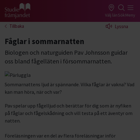
Gå till studiefrämjandets startsida
Välj län
Sök
Meny
Tillbaka
Lyssna
Fåglar i sommarnatten
Biologen och naturguiden Pav Johnsson guidar
oss bland fågelläten i försommarnatten.
Sommarnattens ljud är spännande. Vilka fåglar är vakna? Vad
kan man höra, när och var?
Pav spelar upp fågelljud och berättar för dig som är nyfiken
på fåglar och fågelskådning och vill testa på ett äventyr om
natten.
Föreläsningen var en del av flera föreläsningar inför