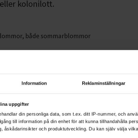
ller kolonilott.
ga blommor, både sommarblommor
 odlingsskribent och
iträdgården. Hon har också
iska Riksmuseets innergård och
Information
Reklaminställningar
ar som guide och håller
ina uppgifter
handlar din personliga data, som t.ex. ditt IP-nummer, och anv
illgång till information på din enhet för att kunna tillhandahålla pe
, åskådarinsikter och produktutveckling. Du kan själv välja vilk