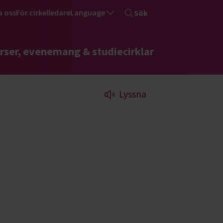
a oss
För cirkelledare
Language
Sök
rser, evenemang & studiecirklar
Lyssna