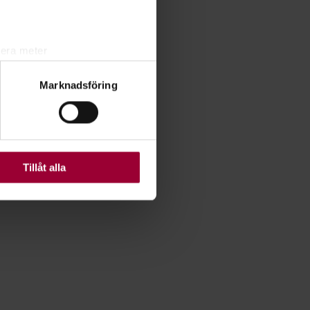
lera meter
ryck)
Marknadsföring
ljsektionen
. Du kan ändra
ats. Vissa kakor är
Tillåt alla