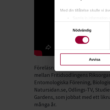
Med din tillåtelse skulle vi äve
Samla in information 
Samtyckesval
Identifiera din enhet 
Nödvändig
Ta reda på mer om hur dina pe
eller dra tillbaka ditt samtyc
För att du ska få en så bra 
nödvändiga för att webbplats
Avvisa
Föreläsningen är en del av
Rikare
mellan Fritidsodlingens Riksorgan
Entomologiska Förening, Biologis
Natursidan.se, Odlings-TV, Studi
Gardens, som jobbat med ett likn
många år.