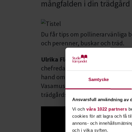
mångfalden i din trädgård e
Du får tips om pollinerarvänli
och perenner, buskar och träd.
Ulrika Flodin Furås
är en erfaren
chefredaktör för tidningen Kolon
hand om odlingen på Naturhistor
Samtycke
Vasamuseets trädgård, samt arbet
trädgårdsvandringar.
Ansvarsfull användning av d
Vi och
våra 1022 partners
be
cookies för att lagra och få t
annons- och innehållsmätning
och i vilka syften.