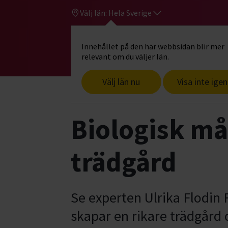
Välj län:
Hela Sverige
Innehållet på den här webbsidan blir mer
Hi
Gå till studiefrämjandets startsid
relevant om du väljer län.
Välj län nu
Visa inte igen
Start
Starta studiecirkel
Digitala för
Biologisk må
trädgård
Se experten Ulrika Flodin
skapar en rikare trädgård