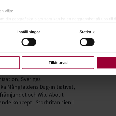
n vilja:
om din geografiska plats som kan ha en noggrannhet på upp till f
genom att aktivt skanna den för specifika kännetecken (fingeravt
Inställningar
Statistik
rsonliga uppgifter behandlas och ställ in dina preferenser i
deta
ke när som helst från cookie-förklaringen.
upplevelse som möjligt använder vi kakor (cookies) på vår webbpl
en ska fungera. Andra är valbara.
Tillåt urval
 trädgård
- ett samarbete
isation, Sveriges
ka Mångfaldens Dag-initiativet,
efrämjandet och Wild About
ande koncept i Storbritannien i