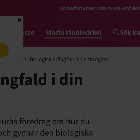
Samarbeta med oss
Om oss
Kontakt
Stäng
tta intresse
Starta studiecirkel
Sök ku
a
eläsningar
Biologisk mångfald i din trädgård
ngfald i din
 Furås föredrag om hur du
 och gynnar den biologiska