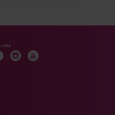
J OSS
Följ oss på facebook
Följ oss på instagram
Följ oss på youtub