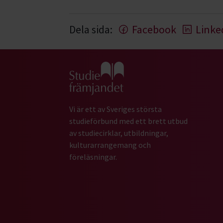
Dela sida:
Facebook
Linke
Gå till studiefrämjandets startsida
Vi är ett av Sveriges största
studieförbund med ett brett utbud
av studiecirklar, utbildningar,
kulturarrangemang och
föreläsningar.