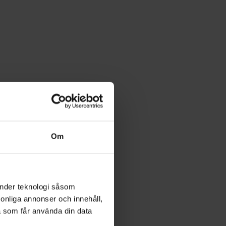
Om
änder teknologi såsom
rsonliga annonser och innehåll,
a som får använda din data