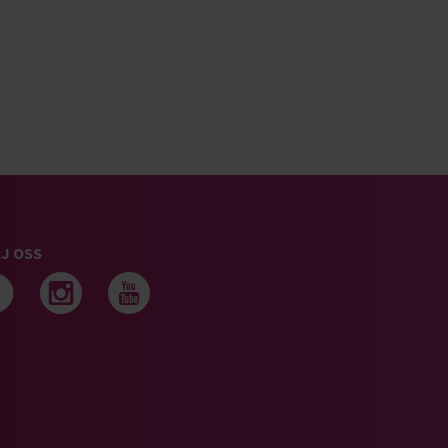
J OSS
Följ oss på facebook
Följ oss på instagram
Följ oss på youtub