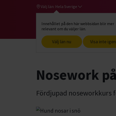
Välj län:
Hela Sverige
Innehållet på den här webbsidan blir mer
Hi
Gå till studiefrämjandets startsid
relevant om du väljer län.
Välj län nu
Visa inte igen
Start
Hitta intresse
Hund & husdjur
Nosework på
Fördjupad noseworkkurs f