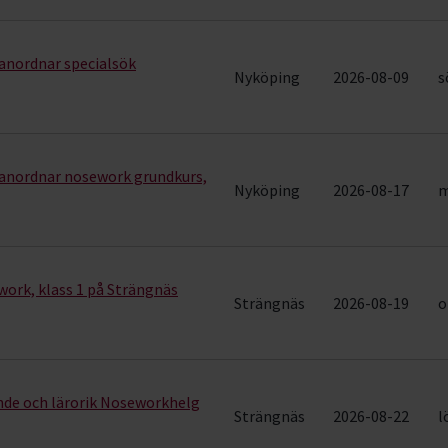
anordnar specialsök
Nyköping
2026-08-09
s
anordnar nosework grundkurs,
Nyköping
2026-08-17
m
work, klass 1 på Strängnäs
Strängnäs
2026-08-19
o
nde och lärorik Noseworkhelg
Strängnäs
2026-08-22
l