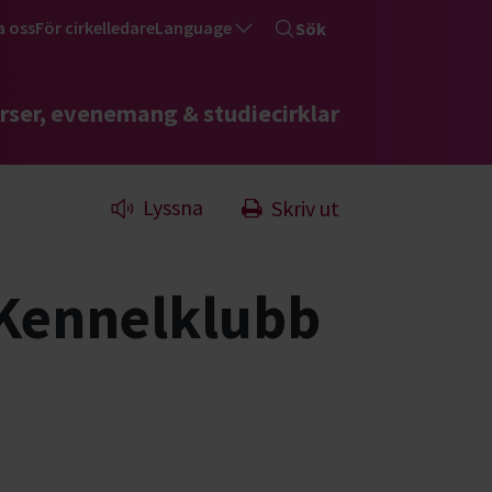
a oss
För cirkelledare
Language
Sök
rser, evenemang & studiecirklar
Lyssna
Skriv ut
 Kennelklubb