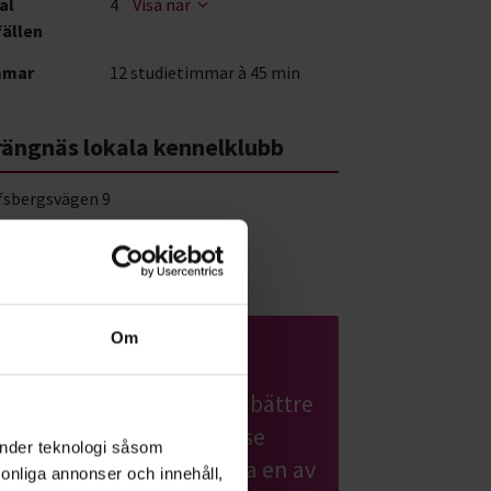
al
4
Visa när
fällen
mmar
12 studietimmar à 45 min
rängnäs lokala kennelklubb
fsbergsvägen 9
ängnäs
Om
Nosarbete
Lär din hund att bli ännu bättre
på att dofta sig fram. I Nose
änder teknologi såsom
work får hunden använda en av
rsonliga annonser och innehåll,