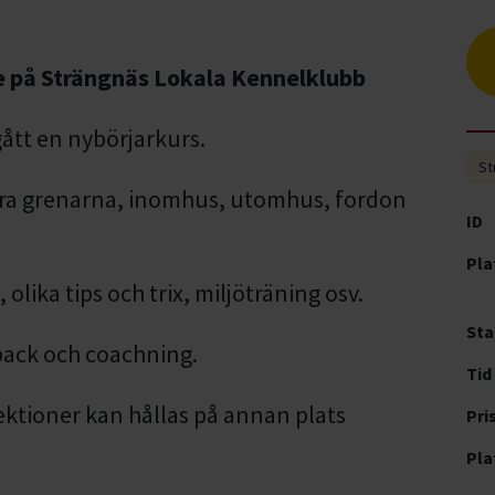
e på Strängnäs Lokala Kennelklubb
ått en nybörjarkurs.
St
fyra grenarna, inomhus, utomhus, fordon
ID
Pla
olika tips och trix, miljöträning osv.
Sta
back och coachning.
Tid
ektioner kan hållas på annan plats
Pri
Pla