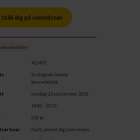
Ställ dig på väntelistan
udiecirkel/kurs
411437
ts
Strängnäs lokala
kennelklubb
rt
onsdag 23 september 2026
18:00 - 20:15
s
520 kr
tser kvar
Fullt, anmäl dig som reserv