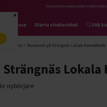
Samarbeta med oss
Om oss
Kontakt
Stäng
tta intresse
Starta studiecirkel
Sök ku
a
Nosarbete
Nosework på Strängnäs Lokala Kennelklubb
 Strängnäs Lokala
ör nybörjare