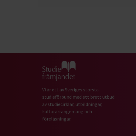
Gå till studiefrämjandets startsida
Vi är ett av Sveriges största
studieförbund med ett brett utbud
av studiecirklar, utbildningar,
kulturarrangemang och
föreläsningar.