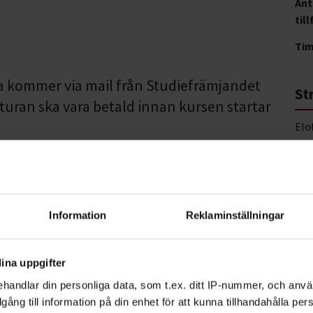
Ant
0
till
Ti
a kommer via mail från Studiefrämjandet
St
kturan ska vara betald innan kursen startar
Elo
Str
Information
Reklaminställningar
ina uppgifter
handlar din personliga data, som t.ex. ditt IP-nummer, och anv
illgång till information på din enhet för att kunna tillhandahålla pe