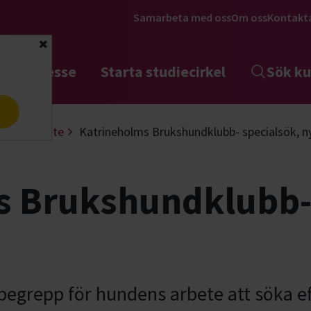
Samarbeta med oss
Om oss
Kontakt
Stäng
tta intresse
Starta studiecirkel
Sök ku
a
Nosarbete
Katrineholms Brukshundklubb- specialsök, n
s Brukshundklubb- 
sbegrepp för hundens arbete att söka e