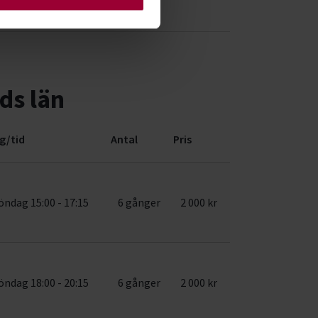
ds län
g/tid
Antal
Pris
öndag 15:00 - 17:15
6 gånger
2 000 kr
öndag 18:00 - 20:15
6 gånger
2 000 kr