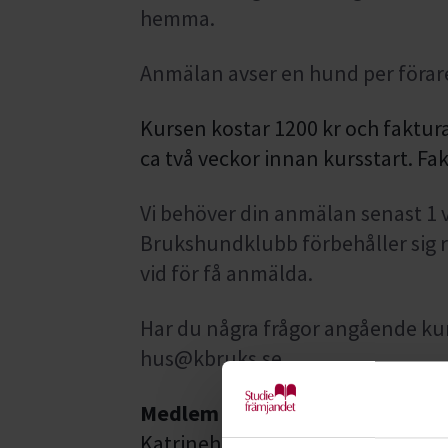
hemma.
Anmälan avser en hund per förar
Kursen kostar 1200 kr och faktur
ca två veckor innan kursstart. Fak
Vi behöver din anmälan senast 1 
Brukshundklubb förbehåller sig rät
vid för få anmälda.
Har du några frågor angående ku
hus@kbruks.se.
Medlem
- För att delta på våra 
Katrineholms Brukshundklubb. D