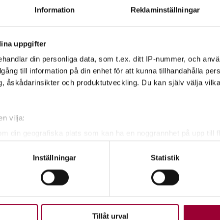
en.membersite.se/
.
Information
Reklaminställningar
ina uppgifter
handlar din personliga data, som t.ex. ditt IP-nummer, och anv
illgång till information på din enhet för att kunna tillhandahålla pe
, åskådarinsikter och produktutveckling. Du kan själv välja vilk
n vilja:
om din geografiska plats som kan ha en noggrannhet på upp till f
genom att aktivt skanna den för specifika kännetecken (fingeravt
Inställningar
Statistik
rsonliga uppgifter behandlas och ställ in dina preferenser i
deta
nnman
ke när som helst från cookie-förklaringen.
utvecklare
upplevelse som möjligt använder vi kakor (cookies) på vår webbpl
Visa mer
en ska fungera. Andra är valbara.
Tillåt urval