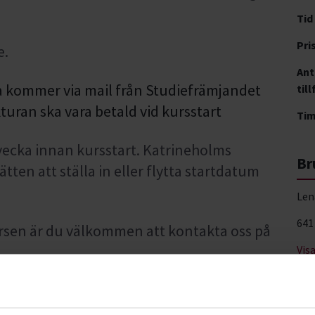
Tid
Pri
e.
Ant
a kommer via mail från Studiefrämjandet
till
turan ska vara betald vid kursstart
Ti
vecka innan kursstart. Katrineholms
Br
ten att ställa in eller flytta startdatum
Len
641
rsen är du välkommen att kontakta oss på
Vis
kurser behöver du vara medlem i
etta blir du genom klubbens hemsida