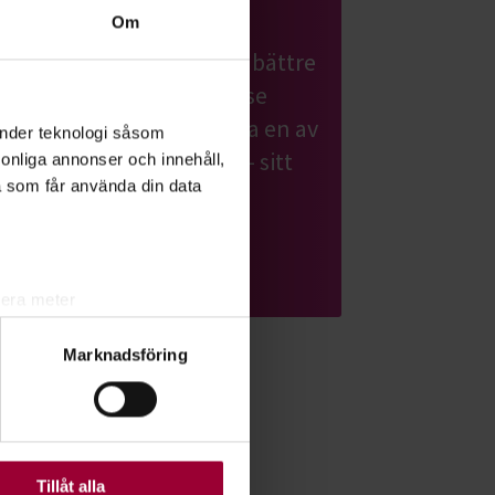
Nosarbete
Om
Lär din hund att bli ännu bättre
på att dofta sig fram. I Nose
work får hunden använda en av
änder teknologi såsom
sina främsta egenskaper - sitt
rsonliga annonser och innehåll,
a som får använda din data
fantastiska luktsinne.
Läs mer om ämnet
lera meter
ryck)
Marknadsföring
ljsektionen
. Du kan ändra
ats. Vissa kakor är
Tillåt alla