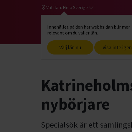
Välj län:
Hela Sverige
Innehållet på den här webbsidan blir mer
Hi
Gå till studiefrämjandets startsid
relevant om du väljer län.
Välj län nu
Visa inte igen
Start
Hitta intresse
Hund & husdjur
Katrineholm
nybörjare
Specialsök är ett samling