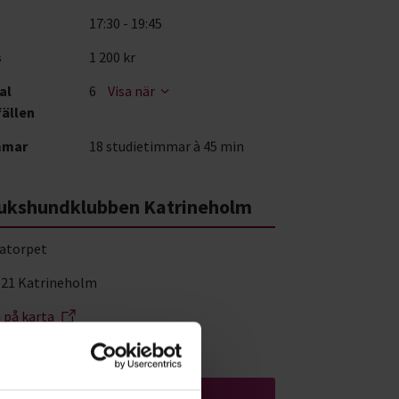
17:30 - 19:45
s
1 200 kr
al
6
Visa när
fällen
mmar
18 studietimmar à 45 min
ukshundklubben Katrineholm
atorpet
 21 Katrineholm
a på karta