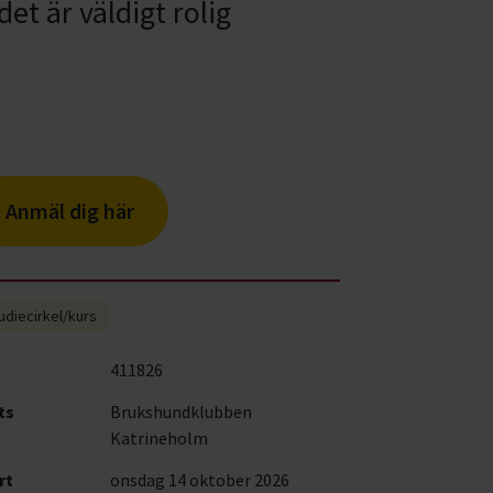
det är väldigt rolig
Anmäl dig här
udiecirkel/kurs
411826
ts
Brukshundklubben
Katrineholm
rt
onsdag 14 oktober 2026