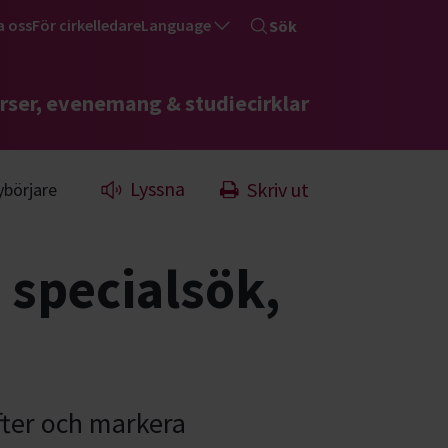
a oss
För cirkelledare
Language
Sök
rser, evenemang & studiecirklar
Lyssna
Skriv ut
ybörjare
specialsök,
fter och markera