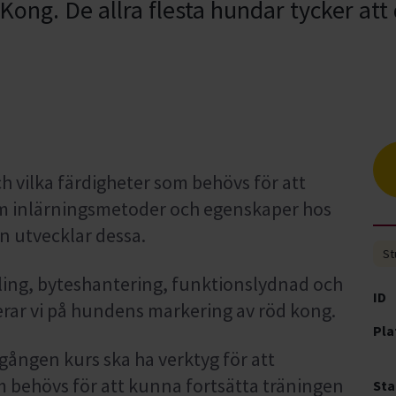
d Kong. De allra flesta hundar tycker att 
ch vilka färdigheter som behövs för att
r om inlärningsmetoder och egenskaper hos
n utvecklar dessa.
St
kling, byteshantering, funktionslydnad och
ID
erar vi på hundens markering av röd kong.
Pla
gången kurs ska ha verktyg för att
 behövs för att kunna fortsätta träningen
Sta