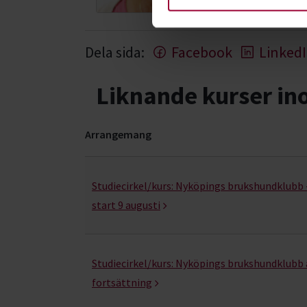
Dela sida:
Facebook
Linked
Liknande kurser i
Arrangemang
Nosarbete- kurser, studiecirklar & evenemang (
Studiecirkel/kurs:
Nyköpings brukshundklubb 
start 9 augusti
Studiecirkel/kurs:
Nyköpings brukshundklubb 
fortsättning