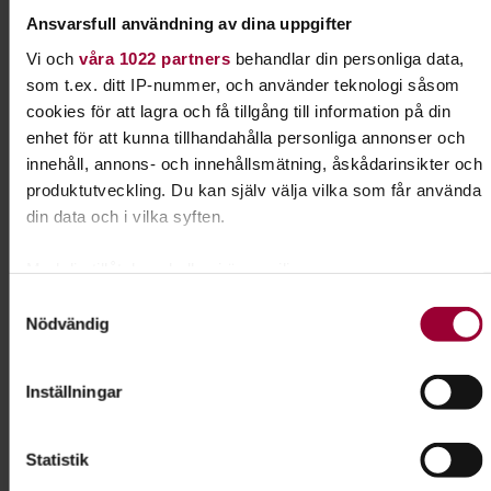
Skicka e-post
Ansvarsfull användning av dina uppgifter
0150-510 21
Visa mer
Vi och
våra 1022 partners
behandlar din personliga data,
som t.ex. ditt IP-nummer, och använder teknologi såsom
cookies för att lagra och få tillgång till information på din
enhet för att kunna tillhandahålla personliga annonser och
Dela:
Facebook
LinkedIn
E-mail
innehåll, annons- och innehållsmätning, åskådarinsikter och
produktutveckling. Du kan själv välja vilka som får använda
din data och i vilka syften.
Nosarbete
Med din tillåtelse skulle vi även vilja:
Lär din hund att bli ännu bättre på att dofta sig
Samla in information om din geografiska plats som
Samtyckesval
fram. I Nose work får hunden använda en av sina
Nödvändig
kan ha en noggrannhet på upp till flera meter
främsta egenskaper - sitt fantastiska luktsinne.
Identifiera din enhet genom att aktivt skanna den för
specifika kännetecken (fingeravtryck)
Inställningar
Läs mer om ämnet
Ta reda på mer om hur dina personliga uppgifter behandlas
och ställ in dina preferenser i
detaljsektionen
. Du kan
Statistik
ändra eller dra tillbaka ditt samtycke när som helst från
cookie-förklaringen.