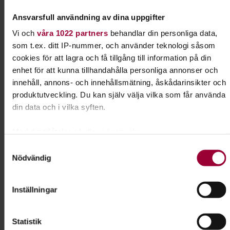
Zandra Grandin
Ansvarsfull användning av dina uppgifter
Folkbildningsutvecklare Natur,
Djur & Miljö
Vi och
våra 1022 partners
behandlar din personliga data,
Skicka e-post
som t.ex. ditt IP-nummer, och använder teknologi såsom
0152-65 05 56
Visa mer
cookies för att lagra och få tillgång till information på din
enhet för att kunna tillhandahålla personliga annonser och
innehåll, annons- och innehållsmätning, åskådarinsikter och
produktutveckling. Du kan själv välja vilka som får använda
Dela:
Facebook
LinkedIn
E-mail
din data och i vilka syften.
Med din tillåtelse skulle vi även vilja:
Släktforskning
Samla in information om din geografiska plats som
Samtyckesval
Nödvändig
kan ha en noggrannhet på upp till flera meter
Sök upp dina rötter. Ta reda på mer om din
Identifiera din enhet genom att aktivt skanna den för
hembygd och vem som var din farfars farfars far.
specifika kännetecken (fingeravtryck)
Inställningar
Ta reda på mer om hur dina personliga uppgifter behandlas
Läs mer om ämnet
och ställ in dina preferenser i
detaljsektionen
. Du kan
Statistik
ändra eller dra tillbaka ditt samtycke när som helst från