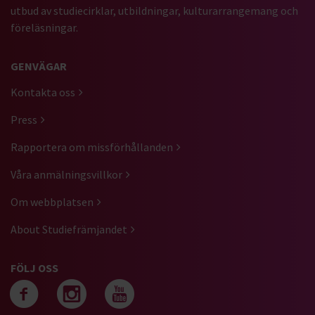
utbud av studiecirklar, utbildningar, kulturarrangemang och
föreläsningar.
GENVÄGAR
Kontakta oss
Press
Rapportera om missförhållanden
Våra anmälningsvillkor
Om webbplatsen
About Studiefrämjandet
FÖLJ OSS
Följ oss på facebook
Följ oss på instagra
Följ oss på yout