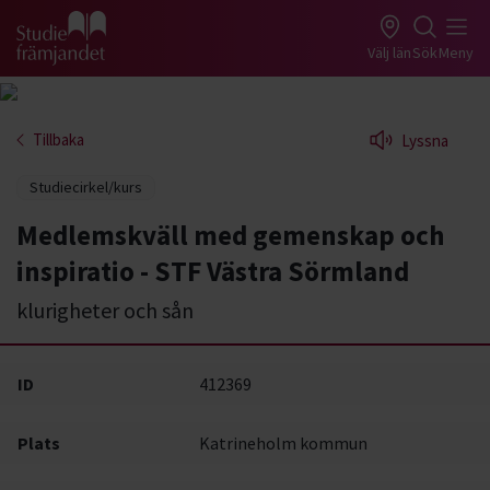
Gå till studiefrämjandets startsida
Välj län
Sök
Meny
Tillbaka
Lyssna
Studiecirkel/kurs
Medlemskväll med gemenskap och
inspiratio - STF Västra Sörmland
klurigheter och sån
ID
412369
Plats
Katrineholm kommun