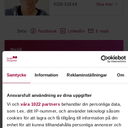
0150-510 64
Visa mer
Dela:
Facebook
LinkedIn
E-mail
Musik
Spela, sjung och skriv musik tillsammans med
andra. Hos oss finns möjligheterna genom våra
Samtycke
Information
Reklaminställningar
Om
studiecirklar och musikkurser. Vi hjälper dig också
att arrangera egna konserter.
Ansvarsfull användning av dina uppgifter
Läs mer om ämnet
Vi och
våra 1022 partners
behandlar din personliga data,
som t.ex. ditt IP-nummer, och använder teknologi såsom
cookies för att lagra och få tillgång till information på din
enhet för att kunna tillhandahålla personliga annonser och