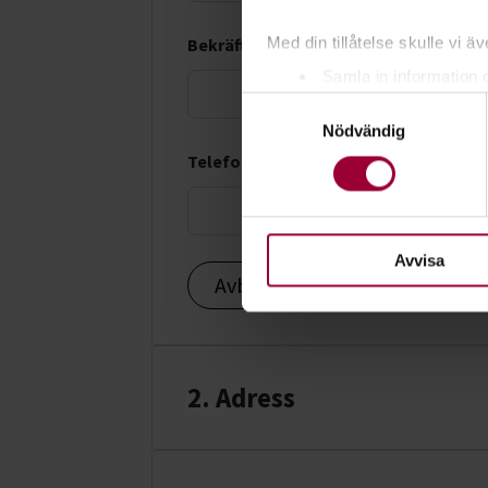
Med din tillåtelse skulle vi äve
Bekräfta e-postadress *
Samla in information 
Samtyckesval
Identifiera din enhet 
Nödvändig
Ta reda på mer om hur dina pe
Telefonnummer *
eller dra tillbaka ditt samtyc
För att du ska få en så bra 
nödvändiga för att webbplats
Avvisa
Avbryt
Fortsätt
2. Adress