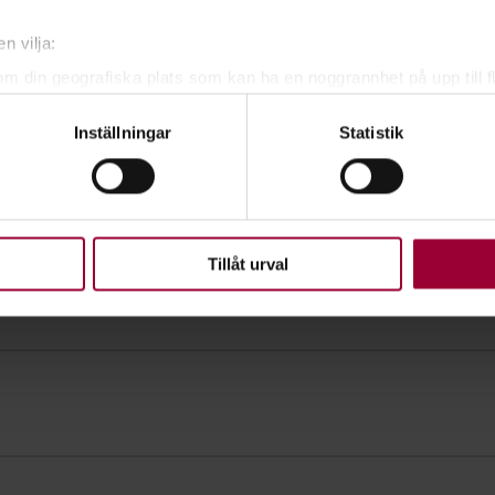
n vilja:
om din geografiska plats som kan ha en noggrannhet på upp till f
genom att aktivt skanna den för specifika kännetecken (fingeravt
Inställningar
Statistik
rsonliga uppgifter behandlas och ställ in dina preferenser i
deta
ke när som helst från cookie-förklaringen.
upplevelse som möjligt använder vi kakor (cookies) på vår webbpl
en ska fungera. Andra är valbara.
Tillåt urval