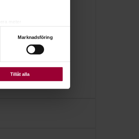
lera meter
ryck)
Marknadsföring
ljsektionen
. Du kan ändra
ats. Vissa kakor är
Tillåt alla