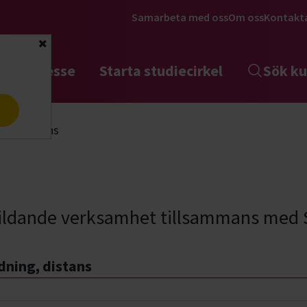
Samarbeta med oss
Om oss
Kontakt
Stäng
tta intresse
Starta studiecirkel
Sök ku
a
ing, distans
bildande verksamhet tillsammans med 
dning, distans