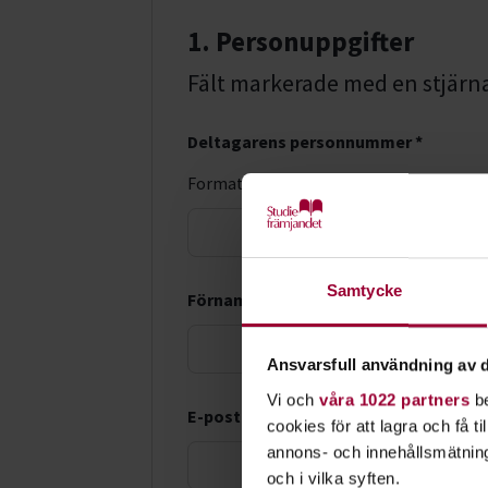
1. Personuppgifter
Fält markerade med en stjärna (
Deltagarens personnummer *
Format: ÅÅÅÅMMDD-XXXX
LMA-nu
Samtycke
Förnamn *
Ansvarsfull användning av d
Vi och
våra 1022 partners
be
E-postadress *
cookies för att lagra och få t
annons- och innehållsmätning
och i vilka syften.