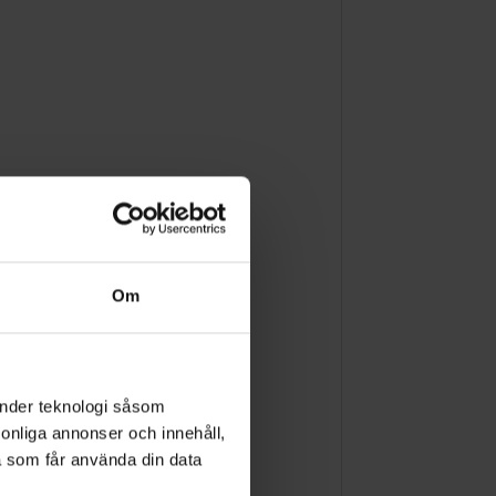
Om
änder teknologi såsom
rsonliga annonser och innehåll,
a som får använda din data