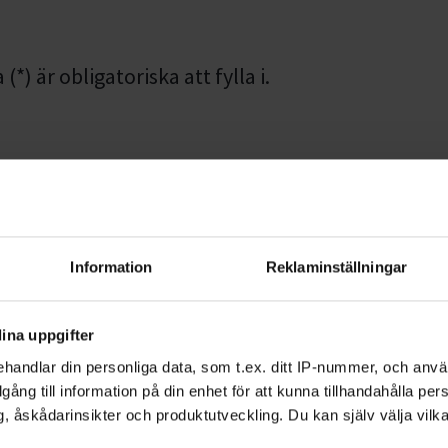
*) är obligatoriska att fylla i.
mmer
Information
Reklaminställningar
Efternamn *
ina uppgifter
handlar din personliga data, som t.ex. ditt IP-nummer, och anv
illgång till information på din enhet för att kunna tillhandahålla pe
, åskådarinsikter och produktutveckling. Du kan själv välja vilk