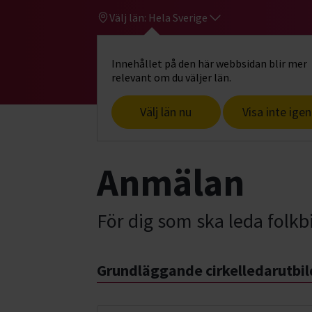
Välj län:
Hela Sverige
Innehållet på den här webbsidan blir mer
Hi
Gå till studiefrämjandets startsid
relevant om du väljer län.
Välj län nu
Visa inte igen
Start
Grundläggande cirkelledarutbildn
Anmälan
För dig som ska leda folk
Grundläggande cirkelledarutbil