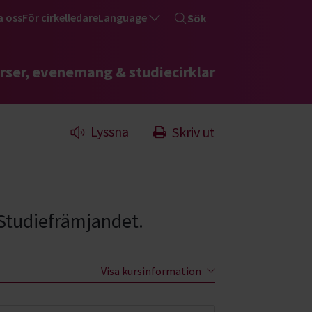
a oss
För cirkelledare
Language
Sök
rser, evenemang & studiecirklar
Lyssna
Skriv ut
Studiefrämjandet.
Visa kursinformation