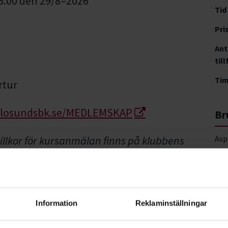
15.00 den 29/8–2026
Tid
Pri
Ant
till
Ti
rtur
elosundsbk.se/MEDLEMSKAP
Br
llkor för kursanmälan finns på klubbens
Asp
613
Vis
Information
Reklaminställningar