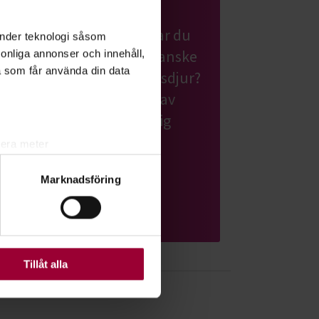
Hund & husdjur
Har du hund eller planerar du
änder teknologi såsom
att skaffa en valp? Eller kanske
rsonliga annonser och innehåll,
a som får använda din data
en katt eller ett annat husdjur?
Grattis! Det finns massor av
roliga saker du kan lära dig
tillsammans med andra
lera meter
djurägare.
ryck)
Marknadsföring
ljsektionen
. Du kan ändra
Läs mer om ämnet
ats. Vissa kakor är
Tillåt alla