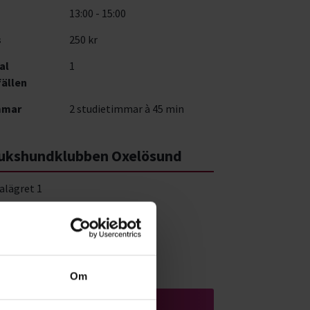
13:00 - 15:00
s
250 kr
al
1
fällen
mmar
2 studietimmar à 45 min
ukshundklubben Oxelösund
alägret 1
 41 Oxelösund
a på karta
Om