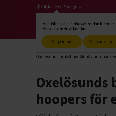
Välj län:
Hela Sverige
Innehållet på den här webbsidan blir mer
Hi
Gå till studiefrämjandets startsid
relevant om du väljer län.
Välj län nu
Visa inte igen
Start
Hitta intresse
Hund & husdjur
Oxelösunds brukshundklubb anordnar tema
Oxelösunds 
hoopers för e