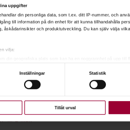
ina uppgifter
handlar din personliga data, som t.ex. ditt IP-nummer, och anv
illgång till information på din enhet för att kunna tillhandahålla pe
, åskådarinsikter och produktutveckling. Du kan själv välja vilk
n vilja:
om din geografiska plats som kan ha en noggrannhet på upp till f
genom att aktivt skanna den för specifika kännetecken (fingeravt
ngman
Inställningar
Statistik
ecialist Lärande & Förening
rsonliga uppgifter behandlas och ställ in dina preferenser i
deta
ke när som helst från cookie-förklaringen.
Visa mer
upplevelse som möjligt använder vi kakor (cookies) på vår webbpl
en ska fungera. Andra är valbara.
Tillåt urval
In
E-mail