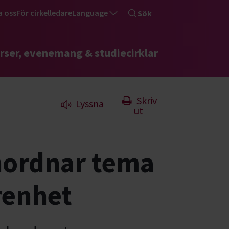
a oss
För cirkelledare
Language
Sök
rser, evenemang & studiecirklar
Skriv
Lyssna
ut
nordnar tema
renhet