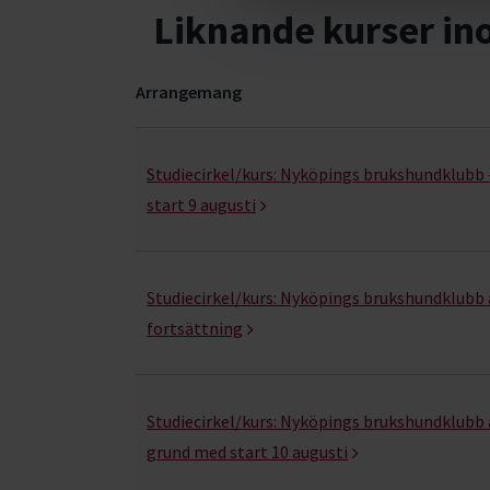
Liknande kurser i
Arrangemang
Hund & husdjur- kurser, studiecirklar & evenema
Studiecirkel/kurs:
Nyköpings brukshundklubb 
start 9 augusti
Studiecirkel/kurs:
Nyköpings brukshundklubb 
fortsättning
Studiecirkel/kurs:
Nyköpings brukshundklubb 
grund med start 10 augusti