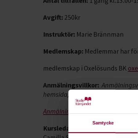
Antal tillfällen:
1 gång kl.13.00-
Avgift:
250kr
Instruktör:
Marie Brännman
Medlemskap:
Medlemmar har fö
medlemskap i Oxelösunds BK
ox
Anmälningsvillkor:
Anmälningsvi
hemsida, se länk nedan
Anmälningsvillkor
Samtycke
Kursledare
Camilla Söderberg