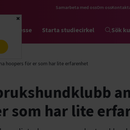
Samarbeta med oss
Om oss
Kontakt
Stäng
tta intresse
Starta studiecirkel
Sök ku
a
 hoopers för er som har lite erfarenhet
brukshundklubb a
r som har lite erfa