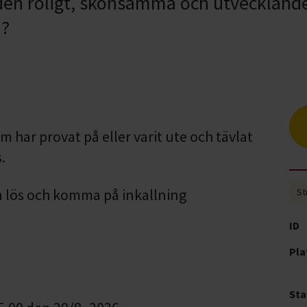
a den roligt, skonsamma och utvecklan
d?
m har provat på eller varit ute och tävlat
.
lös och komma på inkallning
St
ID
Pla
Sta