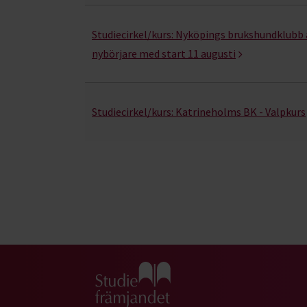
Studiecirkel/kurs:
Nyköpings brukshundklubb a
nybörjare med start 11 augusti
Studiecirkel/kurs:
Katrineholms BK - Valpkurs
Gå till studiefrämjandets startsida