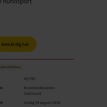
de hundsport
Anmäl dig här
udiecirkel/kurs
411782
ts
Brukshundklubben
Oxelösund
rt
lördag 29 augusti 2026