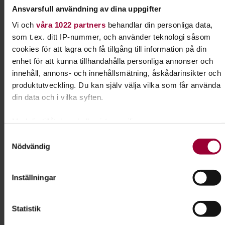
Ansvarsfull användning av dina uppgifter
Skicka e-post
0155-80 00 02
Visa mer
Vi och
våra 1022 partners
behandlar din personliga data,
som t.ex. ditt IP-nummer, och använder teknologi såsom
cookies för att lagra och få tillgång till information på din
enhet för att kunna tillhandahålla personliga annonser och
Dela:
Facebook
LinkedIn
E-mail
innehåll, annons- och innehållsmätning, åskådarinsikter och
produktutveckling. Du kan själv välja vilka som får använda
din data och i vilka syften.
Nosarbete
Med din tillåtelse skulle vi även vilja:
Lär din hund att bli ännu bättre på att dofta sig
Samla in information om din geografiska plats som
Samtyckesval
fram. I Nose work får hunden använda en av sina
Nödvändig
kan ha en noggrannhet på upp till flera meter
främsta egenskaper - sitt fantastiska luktsinne.
Identifiera din enhet genom att aktivt skanna den för
specifika kännetecken (fingeravtryck)
Läs mer om ämnet
Inställningar
Ta reda på mer om hur dina personliga uppgifter behandlas
och ställ in dina preferenser i
detaljsektionen
. Du kan
Statistik
ändra eller dra tillbaka ditt samtycke när som helst från
cookie-förklaringen.