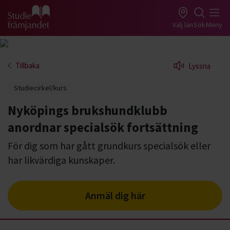
Gå till studiefrämjandets startsida
Välj län
Sök
Meny
Tillbaka
Lyssna
Studiecirkel/kurs
Nyköpings brukshundklubb
anordnar specialsök fortsättning
För dig som har gått grundkurs specialsök eller
har likvärdiga kunskaper.
Anmäl dig här