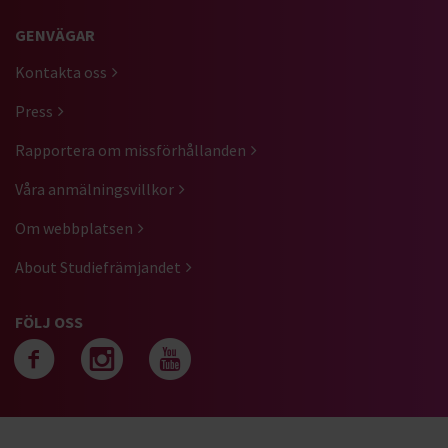
GENVÄGAR
Kontakta oss
Press
Rapportera om missförhållanden
Våra anmälningsvillkor
Om webbplatsen
About Studiefrämjandet
FÖLJ OSS
Följ oss på facebook
Följ oss på instagra
Följ oss på yout