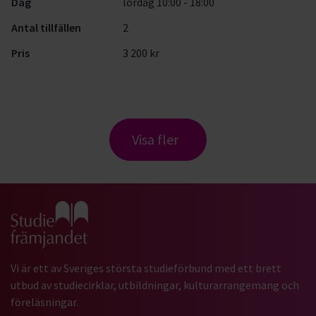
Dag
lördag 10:00 - 18:00
Antal tillfällen
2
Pris
3 200 kr
Visa fler
Gå till studiefrämjandets startsida
Vi är ett av Sveriges största studieförbund med ett brett
utbud av studiecirklar, utbildningar, kulturarrangemang och
föreläsningar.