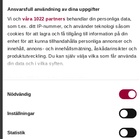
Skicka e-post
Ansvarsfull användning av dina uppgifter
Vi och
våra 1022 partners
behandlar din personliga data,
som t.ex. ditt IP-nummer, och använder teknologi såsom
cookies för att lagra och få tillgång till information på din
Dela:
Facebook
LinkedIn
E-mail
enhet för att kunna tillhandahålla personliga annonser och
innehåll, annons- och innehållsmätning, åskådarinsikter och
produktutveckling. Du kan själv välja vilka som får använda
Konst, design & hantverk
din data och i vilka syften.
Teckna manga, snickra en hylla, sy en dräkt eller
Med din tillåtelse skulle vi även vilja:
tillverka ett halsband. Hos Studiefrämjandet kan
Samla in information om din geografiska plats som
Samtyckesval
du skapa och utveckla din kreativitet!
Nödvändig
kan ha en noggrannhet på upp till flera meter
Identifiera din enhet genom att aktivt skanna den för
Läs mer om ämnet
specifika kännetecken (fingeravtryck)
Inställningar
Ta reda på mer om hur dina personliga uppgifter behandlas
och ställ in dina preferenser i
detaljsektionen
. Du kan
Statistik
ändra eller dra tillbaka ditt samtycke när som helst från