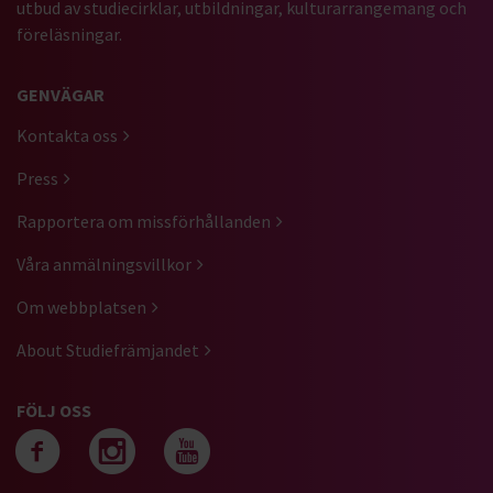
utbud av studiecirklar, utbildningar, kulturarrangemang och
föreläsningar.
GENVÄGAR
Kontakta oss
Press
Rapportera om missförhållanden
Våra anmälningsvillkor
Om webbplatsen
About Studiefrämjandet
FÖLJ OSS
Följ oss på facebook
Följ oss på instagra
Följ oss på yout