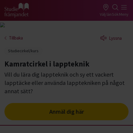
Gå till studiefrämjandets startsida
Välj län
Sök
Meny
Tillbaka
Lyssna
Studiecirkel/kurs
Kamratcirkel i lappteknik
Vill du lära dig lappteknik och sy ett vackert
lapptäcke eller använda lapptekniken på något
annat sätt?
Anmäl dig här